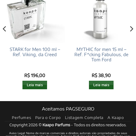
STARK for Men 100 ml –
MYTHIC for men 15 ml –
Ref. Viking, da Creed
Ref. F*cking Fabulous, de
Tom Ford
R$
196,00
R$
38,90
Leia mais
Leia mais
Aceitamos PAGSEGURO
Perfumes
Para o Corpo
Listagem Completa
A Kaapo
Copyright 2026 ©
Kaapo Parfums
- Todos os direitos reservados.
Aviso Legal: Nome de marcas comerciais e direitos autorais são propriedades de seus