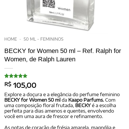
HOME
-
50 ML - FEMININOS
BECKY for Women 50 ml – Ref. Ralph for
Women, de Ralph Lauren
Avaliado
20
R$
105,00
como
5
de
5, com
Explore a doçura e a elegância do perfume feminino
baseado em
BECKY for Women 50 ml
da
Kaapo Parfums.
Com
avaliações
uma composição floral frutada,
BECKY
é a escolha
de clientes
perfeita para dias amenos e quentes, envolvendo
você em uma aura de frescor e refinamento.
As notas de coração de frésia amarela, magnólia e