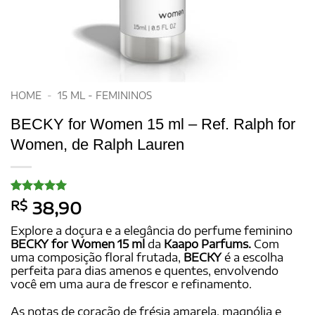
HOME
-
15 ML - FEMININOS
BECKY for Women 15 ml – Ref. Ralph for
Women, de Ralph Lauren
Avaliado
20
R$
38,90
como
5
de
5, com
Explore a doçura e a elegância do perfume feminino
baseado em
BECKY for Women 15 ml
da
Kaapo Parfums.
Com
avaliações
uma composição floral frutada,
BECKY
é a escolha
de clientes
perfeita para dias amenos e quentes, envolvendo
você em uma aura de frescor e refinamento.
As notas de coração de frésia amarela, magnólia e