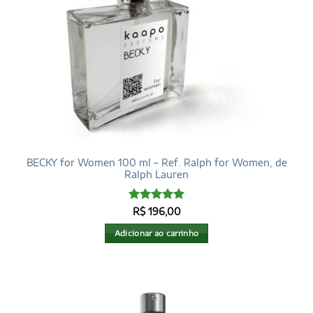
BECKY for Women 100 ml – Ref. Ralph for Women, de
Ralph Lauren
Avaliação
5
R$
196,00
de 5
Adicionar ao carrinho