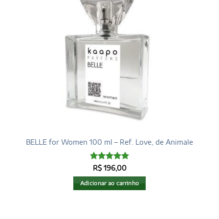
BELLE for Women 100 ml – Ref. Love, de Animale
Avaliação
5
R$
196,00
de 5
Adicionar ao carrinho