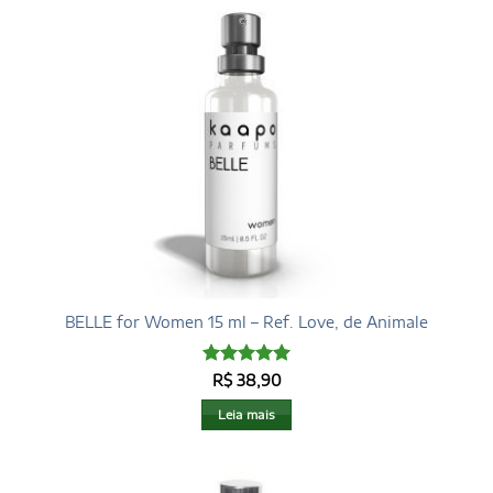
BELLE for Women 15 ml – Ref. Love, de Animale
Avaliação
5
R$
38,90
de 5
Leia mais