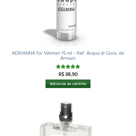
ADRIANNA for Women 15 ml – Ref. Acqua di Gioia, de
Armani
Avaliação
5
R$
38,90
de 5
Adicionar ao carrinho