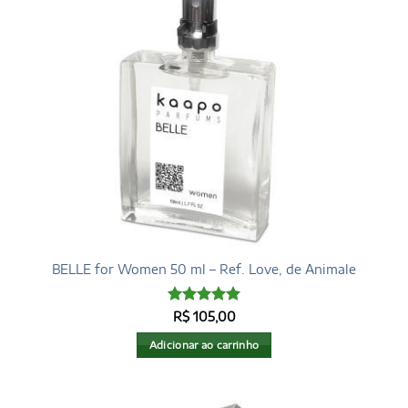
BELLE for Women 50 ml – Ref. Love, de Animale
Avaliação
5
R$
105,00
de 5
Adicionar ao carrinho