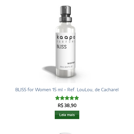
BLISS for Women 15 ml – Ref. LouLou, de Cacharel
Avaliação
5
R$
38,90
de 5
Leia mais