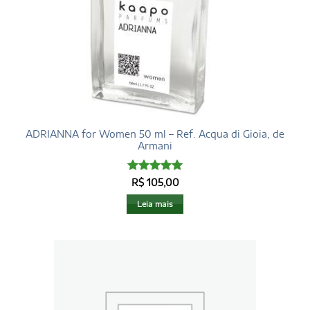
ADRIANNA for Women 50 ml – Ref. Acqua di Gioia, de
Armani
Avaliação
5
R$
105,00
de 5
Leia mais