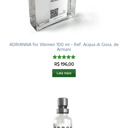
ADRIANNA for Women 100 ml – Ref. Acqua di Gioia, de
Armani
Avaliação
5
R$
196,00
de 5
Leia mais