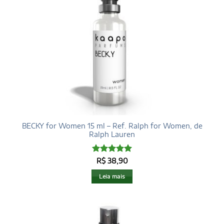
BECKY for Women 15 ml – Ref. Ralph for Women, de
Ralph Lauren
Avaliação
5
R$
38,90
de 5
Leia mais