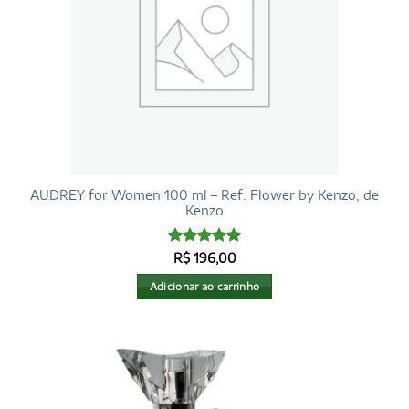
AUDREY for Women 100 ml – Ref. Flower by Kenzo, de
Kenzo
Avaliação
5
R$
196,00
de 5
Adicionar ao carrinho