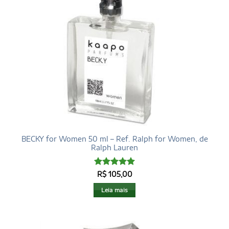
BECKY for Women 50 ml – Ref. Ralph for Women, de
Ralph Lauren
Avaliação
5
R$
105,00
de 5
Leia mais