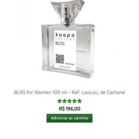
BLISS for Women 100 ml – Ref. LouLou, de Cacharel
Avaliação
5
R$
196,00
de 5
Adicionar ao carrinho