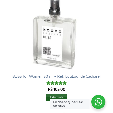
BLISS for Women 50 ml – Ref. LouLou, de Cacharel
Avaliação
5
R$
105,00
de 5
Leia mais
Precisa de ajuda?
Fale
conosco