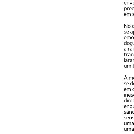
envo
pre
em s
No c
se a
emoç
doçu
a ra
tran
lara
um t
À m
se d
em c
ines
dime
enqu
sând
sens
uma 
uma 