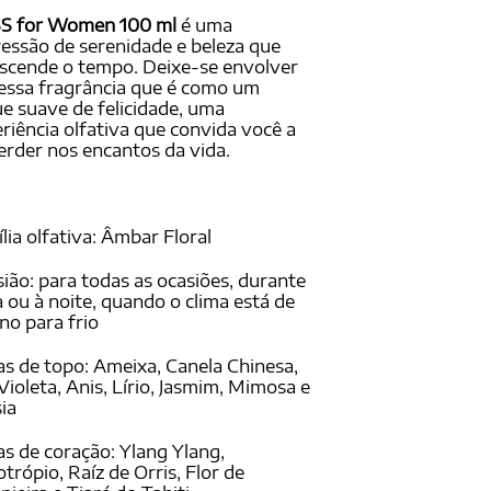
SS for Women 100 ml
é uma
essão de serenidade e beleza que
scende o tempo. Deixe-se envolver
essa fragrância que é como um
e suave de felicidade, uma
riência olfativa que convida você a
erder nos encantos da vida.
lia olfativa: Âmbar Floral
ião: para todas as ocasiões, durante
a ou à noite, quando o clima está de
o para frio
s de topo: Ameixa, Canela Chinesa,
, Violeta, Anis, Lírio, Jasmim, Mimosa e
ia
s de coração: Ylang Ylang,
otrópio, Raíz de Orris, Flor de