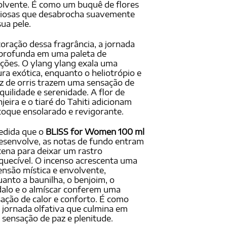
lvente. É como um buquê de flores
ciosas que desabrocha suavemente
ua pele.
oração dessa fragrância, a jornada
profunda em uma paleta de
ões. O ylang ylang exala uma
ra exótica, enquanto o heliotrópio e
iz de orris trazem uma sensação de
quilidade e serenidade. A flor de
njeira e o tiaré do Tahiti adicionam
oque ensolarado e revigorante.
edida que o
BLISS for Women 100 ml
esenvolve, as notas de fundo entram
ena para deixar um rastro
quecível. O incenso acrescenta uma
nsão mística e envolvente,
anto a baunilha, o benjoim, o
alo e o almíscar conferem uma
ação de calor e conforto. É como
jornada olfativa que culmina em
sensação de paz e plenitude.