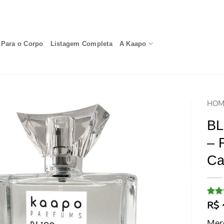
Para o Corpo
Listagem Completa
A Kaapo
HOM
BL
– 
Ca
Aval
20
R$
com
5, c
Merg