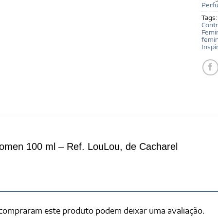
Perf
Tags
Contr
Femi
femin
Inspi
omen 100 ml – Ref. LouLou, de Cacharel
 compraram este produto podem deixar uma avaliação.