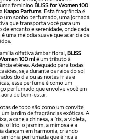
ado em
fume feminino
BLISS for Women 100
ações
a
Kaapo Parfums
. Esta fragrância é
ientes
o um sonho perfumado, uma jornada
tiva que transporta você para um
o de encanto e serenidade, onde cada
 é uma melodia suave que acaricia os
idos.
amília olfativa âmbar floral,
BLISS
 Women 100 ml
é um tributo à
ância etérea. Adequado para todas
casiões, seja durante os raios do sol
ados do dia ou as noites frias e
icas, esse perfume é como um
aço perfumado que envolve você em
aura de bem-estar.
otas de topo são como um convite
 um jardim de fragrâncias exóticas. A
xa, a canela chinesa, a íris, a violeta,
is, o lírio, o jasmim, a mimosa e a
ia dançam em harmonia, criando
sinfonia perfumada que é rica e