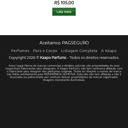
R$
105,00
Leia mais
Aceitamos PAGSEGURO
Perfumes
Para o Corpo
Listagem Completa
A Kaapo
Copyright 2026 ©
Kaapo Parfums
- Todos os direitos reservados.
Aviso Legal: Nome de marcas comerciais e direitos autorais são propriedades de seus
respectivos fabricantes e/ou designers. A Kaapo Parfums não tem nenhuma afiliação com
o fabricante e/ou designer dos perfumes originais. Todas as citações a nomes de marca
são feitas estritamente para REFERÊNCIA OLFATIVA. Este site não tem afiliação e não é
associado ou patrocinado por nenhum desses proprietários de marcas registradas.
Imagens meramente ilustrativas.