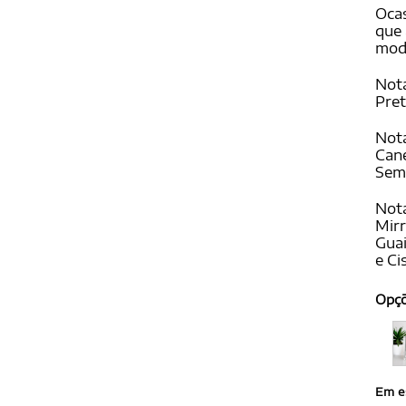
Ocas
que 
mode
Nota
Pret
Nota
Cane
Seme
Nota
Mir
Guai
e Ci
Opç
Em e