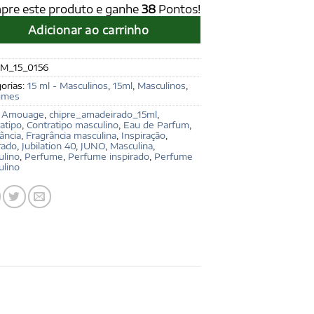
pre este produto e ganhe
38
Pontos!
Adicionar ao carrinho
M_15_0156
orias:
15 ml - Masculinos
,
15ml
,
Masculinos
,
umes
:
Amouage
,
chipre_amadeirado_15ml
,
atipo
,
Contratipo masculino
,
Eau de Parfum
,
ância
,
Fragrância masculina
,
Inspiração
,
rado
,
Jubilation 40
,
JUNO
,
Masculina
,
ulino
,
Perfume
,
Perfume inspirado
,
Perfume
ulino