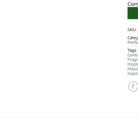
Com
SKU:
Categ
Perf
Tags
Contr
Fragr
Inspi
Masc
masc