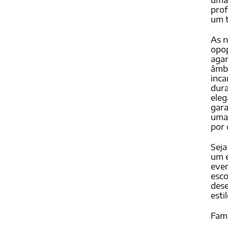
uma
prof
um t
As n
opop
agar
âmba
inca
dura
eleg
gar
uma 
por 
Seja
um 
even
esco
dese
esti
Famí