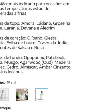
ião: mais indicado para ocasiões em
as temperaturas estão de
radas a frias
s de topo: Amora, Ládano, Groselha
a, Laranja, Davana e Alecrim
s de coração: Olíbano, Giesta,
la, Folha de Louro, Cravo-da-Índia,
ntes de Salsão e Rosa
s de fundo: Opoponax, Patchouli,
ra, Musgo, Agarwood (Oud), Madeira
ac, Cedro, Almíscar, Âmbar Cinzento
stus Incanus
ões
:
15 ml
stoque