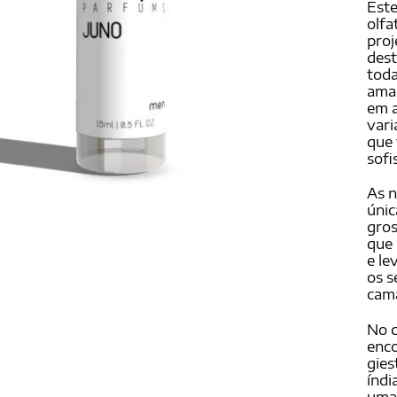
Este
olfa
proj
dest
toda
ama
em 
vari
que 
sofi
As 
únic
gros
que
e le
os s
cama
No 
enco
gies
índi