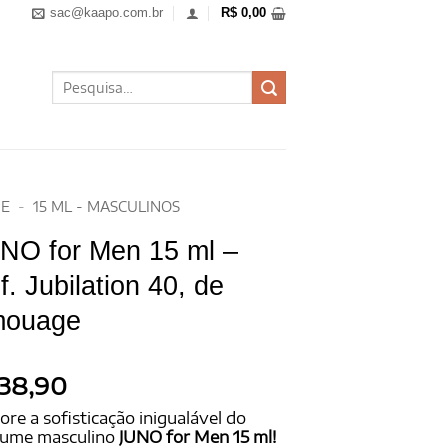
sac@kaapo.com.br
R$
0,00
Pesquisar
por:
E
-
15 ML - MASCULINOS
NO for Men 15 ml –
f. Jubilation 40, de
ouage
38,90
ore a sofisticação inigualável do
fume masculino
JUNO for Men 15 ml!