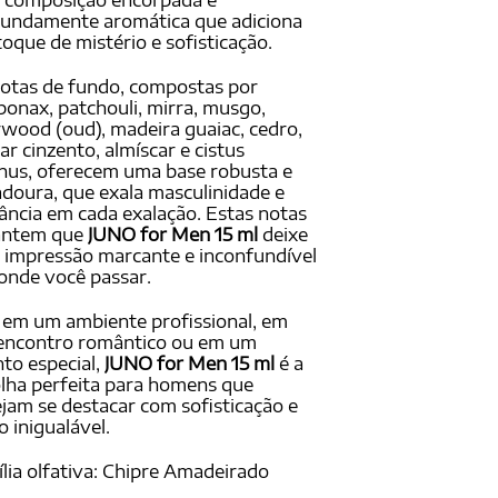
 composição encorpada e
undamente aromática que adiciona
oque de mistério e sofisticação.
otas de fundo, compostas por
onax, patchouli, mirra, musgo,
wood (oud), madeira guaiac, cedro,
r cinzento, almíscar e cistus
nus, oferecem uma base robusta e
doura, que exala masculinidade e
ância em cada exalação. Estas notas
antem que
JUNO for Men 15 ml
deixe
impressão marcante e inconfundível
onde você passar.
 em um ambiente profissional, em
encontro romântico ou em um
to especial,
JUNO for Men 15 ml
é a
lha perfeita para homens que
jam se destacar com sofisticação e
lo inigualável.
lia olfativa: Chipre Amadeirado