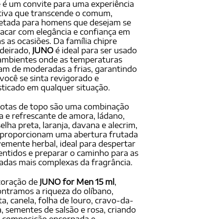
 é um convite para uma experiência
tiva que transcende o comum,
etada para homens que desejam se
acar com elegância e confiança em
s as ocasiões. Da família chipre
deirado,
JUNO
é ideal para ser usado
ambientes onde as temperaturas
am de moderadas a frias, garantindo
você se sinta revigorado e
sticado em qualquer situação.
notas de topo são uma combinação
a e refrescante de amora, ládano,
elha preta, laranja, davana e alecrim,
 proporcionam uma abertura frutada
vemente herbal, ideal para despertar
entidos e preparar o caminho para as
das mais complexas da fragrância.
coração de
JUNO for Men 15 ml
,
ntramos a riqueza do olíbano,
ta, canela, folha de louro, cravo-da-
a, sementes de salsão e rosa, criando