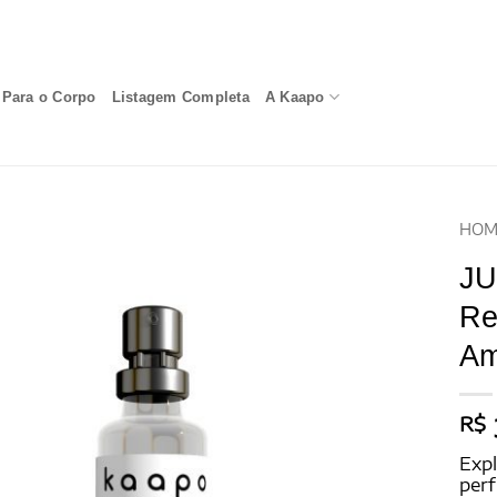
Para o Corpo
Listagem Completa
A Kaapo
HOM
JU
Re
Am
R$
Expl
per