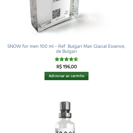
SNOW for men 100 ml – Ref. Bulgari Man Glacial Essence,
de Bulgari
Avaliação
R$
196,00
4.6
de 5
Adicionar ao carrinho