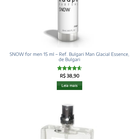
SNOW for men 15 ml – Ref. Bulgari Man Glacial Essence,
de Bulgari
Avaliação
R$
38,90
4.6
de 5
Leia mais