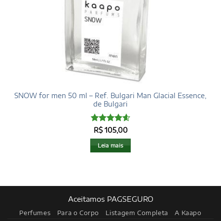
SNOW for men 50 ml – Ref. Bulgari Man Glacial Essence,
de Bulgari
Avaliação
R$
105,00
4.6
de 5
Leia mais
Aceitamos PAGSEGURO
Perfumes
Para o Corpo
Listagem Completa
A Kaapo