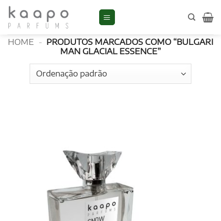
Skip
to
Bulgari Man Glacial Essence
content
HOME
-
PRODUTOS MARCADOS COMO “BULGARI
MAN GLACIAL ESSENCE”