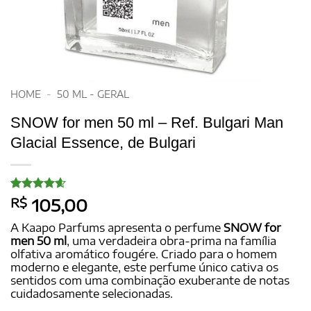
HOME
-
50 ML - GERAL
SNOW for men 50 ml – Ref. Bulgari Man
Glacial Essence, de Bulgari
Avaliado
15
R$
105,00
como
4.6
de 5, com
A Kaapo Parfums apresenta o perfume
SNOW for
baseado
men 50 ml
, uma verdadeira obra-prima na família
em
olfativa aromático fougére. Criado para o homem
avaliações
de clientes
moderno e elegante, este perfume único cativa os
sentidos com uma combinação exuberante de notas
cuidadosamente selecionadas.