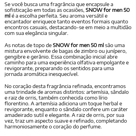
Se você busca uma fragrância que encapsule a
sofisticação em todas as ocasiões,
SNOW for men 50
ml
é a escolha perfeita. Seu aroma versátil e
encantador enriquece tanto eventos formais quanto
encontros casuais, destacando-se em meio a multidão
com sua elegância singular.
As notas de topo de
SNOW for men 50 ml
são uma
mistura envolvente de bagas de zimbro ou junípero,
gengibre e gerânio. Essa combinação inicial abre
caminho para uma experiência olfativa empolgante e
revigorante, preparando os sentidos para uma
jornada aromática inesquecível.
No coração desta fragrância refinada, encontramos
uma trindade de aromas distintos: artemísia, sândalo
e raiz de orris, também conhecida como lírio
florentino. A artemísia adiciona um toque herbal e
revigorante, enquanto o sândalo confere um caráter
amadeirado sutil e elegante. A raiz de orris, por sua
vez, traz um aspecto suave e refinado, completando
harmoniosamente o coração do perfume.