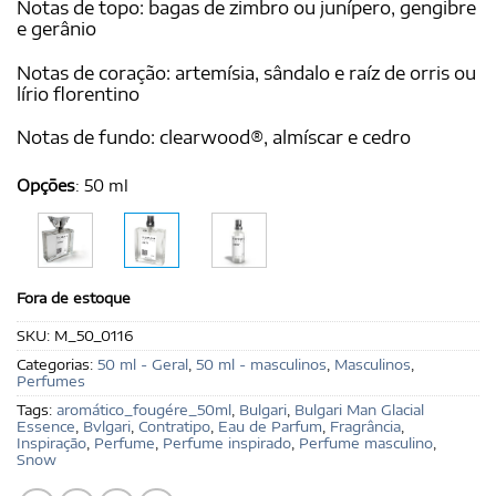
Notas de topo: bagas de zimbro ou junípero, gengibre
e gerânio
Notas de coração: artemísia, sândalo e raíz de orris ou
lírio florentino
Notas de fundo: clearwood®, almíscar e cedro
Opções
:
50 ml
Fora de estoque
SKU:
M_50_0116
Categorias:
50 ml - Geral
,
50 ml - masculinos
,
Masculinos
,
Perfumes
Tags:
aromático_fougére_50ml
,
Bulgari
,
Bulgari Man Glacial
Essence
,
Bvlgari
,
Contratipo
,
Eau de Parfum
,
Fragrância
,
Inspiração
,
Perfume
,
Perfume inspirado
,
Perfume masculino
,
Snow