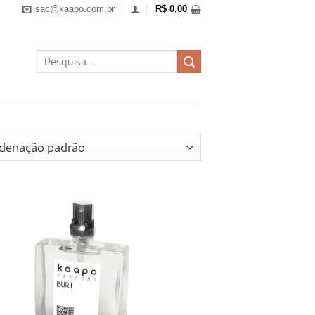
sac@kaapo.com.br
R$
0,00
Pesquisar
por: