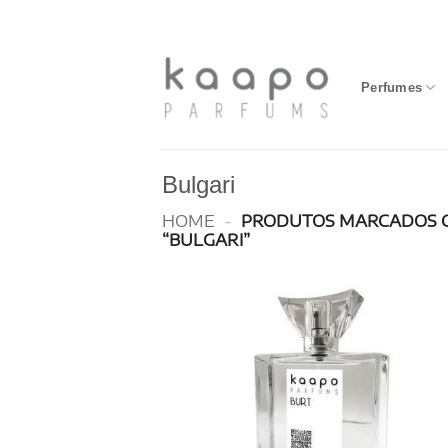
Skip
to
content
Perfumes
Bulgari
HOME
-
PRODUTOS MARCADOS 
“BULGARI”