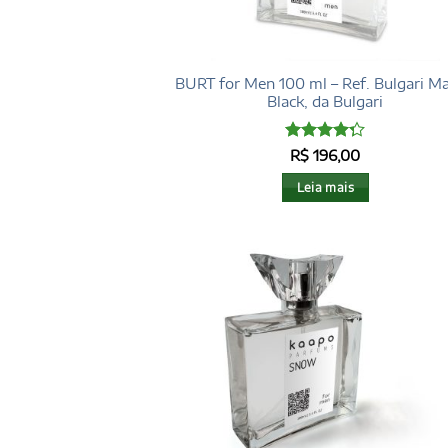
BURT for Men 100 ml – Ref. Bulgari Ma
Black, da Bulgari
Avaliação
R$
196,00
4.25
de 5
Leia mais