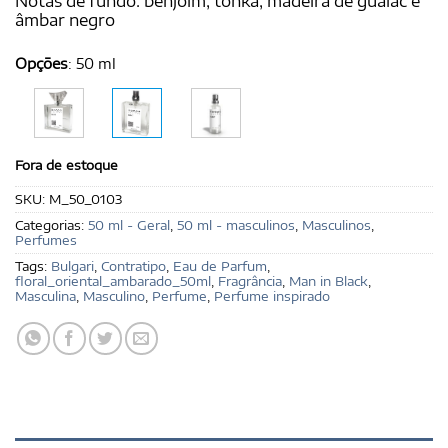
Notas de fundo: benjoim, tonka, madeira de guaiac e
âmbar negro
Opções
:
50 ml
Fora de estoque
SKU:
M_50_0103
Categorias:
50 ml - Geral
,
50 ml - masculinos
,
Masculinos
,
Perfumes
Tags:
Bulgari
,
Contratipo
,
Eau de Parfum
,
floral_oriental_ambarado_50ml
,
Fragrância
,
Man in Black
,
Masculina
,
Masculino
,
Perfume
,
Perfume inspirado