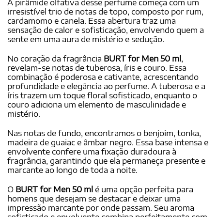
A pirâmide olfativa desse perfume começa com um
irresistível trio de notas de topo, composto por rum,
cardamomo e canela. Essa abertura traz uma
sensação de calor e sofisticação, envolvendo quem a
sente em uma aura de mistério e sedução.
No coração da fragrância
BURT for Men 50 ml
,
revelam-se notas de tuberosa, íris e couro. Essa
combinação é poderosa e cativante, acrescentando
profundidade e elegância ao perfume. A tuberosa e a
íris trazem um toque floral sofisticado, enquanto o
couro adiciona um elemento de masculinidade e
mistério.
Nas notas de fundo, encontramos o benjoim, tonka,
madeira de guaiac e âmbar negro. Essa base intensa e
envolvente confere uma fixação duradoura à
fragrância, garantindo que ela permaneça presente e
marcante ao longo de toda a noite.
O
BURT for Men 50 ml
é uma opção perfeita para
homens que desejam se destacar e deixar uma
impressão marcante por onde passam. Seu aroma
sofisticado e envolvente combina perfeitamente com