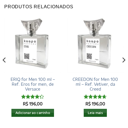
PRODUTOS RELACIONADOS
ERIQ for Men 100 ml –
CREEDON for Men 100
Ref. Eros for men, de
ml – Ref. Vetiver, da
Versace
Creed
Avaliação
Avaliação
R$
196,00
R$
196,00
4.27
de 5
4.62
de 5
Adicionar ao carrinho
Leia mais