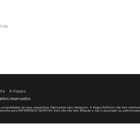
n in
eta
A Kaapo
eitos reservados.
ão propriedades de seus respectivos fabricantes e/ou designers. A Kaapo Parfums não tem nenhum
ritamente para REFERÊNCIA OLFATIVA. Este site não tem afiliação e não é associado ou patrocinad