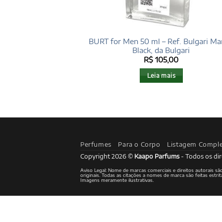
BURT for Men 50 ml – Ref. Bulgari Ma
Black, da Bulgari
R$
105,00
Leia mais
Perfumes
Para o Corpo
Listagem Compl
Copyright 2026 ©
Kaapo Parfums
- Todos os dir
Aviso Legal: Nome de marcas comerciais e direitos autorais s
originais. Todas as citações a nomes de marca são feitas est
Imagens meramente ilustrativas.