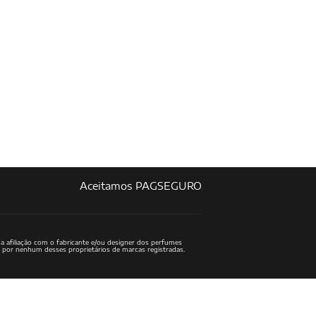
Aceitamos PAGSEGURO
a afiliação com o fabricante e/ou designer dos perfumes
o por nenhum desses proprietários de marcas registradas.