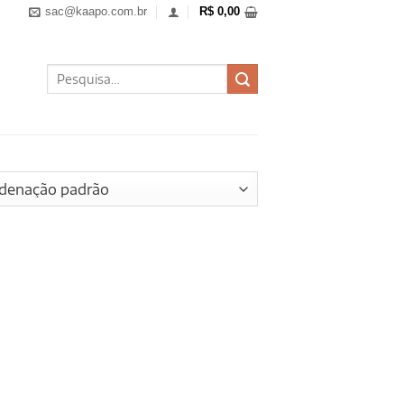
sac@kaapo.com.br
R$
0,00
Pesquisar
por: