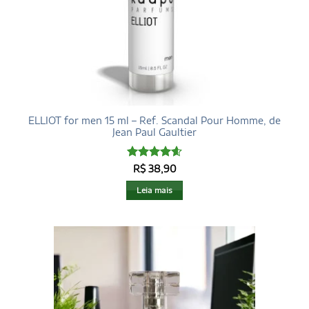
ELLIOT for men 15 ml – Ref. Scandal Pour Homme, de
Jean Paul Gaultier
Avaliação
R$
38,90
4.6
de 5
Leia mais