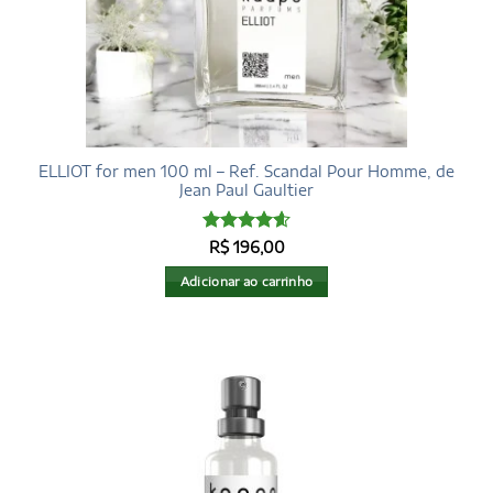
ELLIOT for men 100 ml – Ref. Scandal Pour Homme, de
Jean Paul Gaultier
Avaliação
R$
196,00
4.6
de 5
Adicionar ao carrinho