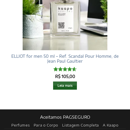
ELLIOT for men 50 ml – Ref. Scandal Pour Homme, de
Jean Paul Gaultier
Avaliação
R$
105,00
4.6
de 5
Leia mais
Aceitamos PAGSEGURO
Perfumes
Para o Corpo
Listagem Completa
A Kaapo