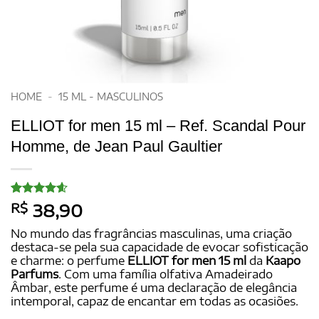
HOME
-
15 ML - MASCULINOS
ELLIOT for men 15 ml – Ref. Scandal Pour
Homme, de Jean Paul Gaultier
Avaliado
15
R$
38,90
como
4.6
de 5, com
No mundo das fragrâncias masculinas, uma criação
baseado
destaca-se pela sua capacidade de evocar sofisticação
em
e charme: o perfume
ELLIOT for men 15 ml
da
Kaapo
avaliações
de clientes
Parfums
. Com uma família olfativa Amadeirado
Âmbar, este perfume é uma declaração de elegância
intemporal, capaz de encantar em todas as ocasiões.