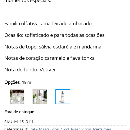
momentos especiais.
Família olfativa: amadeirado ambarado
Ocasião: sofisticado e para todas as ocasiões
Notas de topo: sálvia esclaréia e mandarina
Notas de coração:caramelo e fava tonka
Nota de fundo: Vetiver
Opções
:
15 ml
Fora de estoque
SKU:
M_15_0111
Categorias:
15 ml - Masculinos
,
15ml
,
Masculinos
,
Perfumes