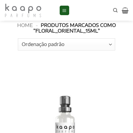
Skip
to
floral_oriental_15ml
content
HOME
-
PRODUTOS MARCADOS COMO
“FLORAL_ORIENTAL_15ML”