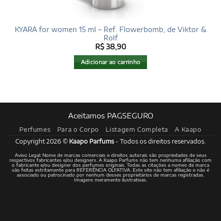
KYARA for women 15 ml – Ref. Flowerbomb, de Viktor &
Rolf
R$
38,90
Adicionar ao carrinho
Aceitamos PAGSEGURO
Perfumes
Para o Corpo
Listagem Completa
A Kaapo
Copyright 2026 ©
Kaapo Parfums
- Todos os direitos reservados.
Aviso Legal: Nome de marcas comerciais e direitos autorais são propriedades de seus
respectivos fabricantes e/ou designers. A Kaapo Parfums não tem nenhuma afiliação com
o fabricante e/ou designer dos perfumes originais. Todas as citações a nomes de marca
são feitas estritamente para REFERÊNCIA OLFATIVA. Este site não tem afiliação e não é
associado ou patrocinado por nenhum desses proprietários de marcas registradas.
Imagens meramente ilustrativas.