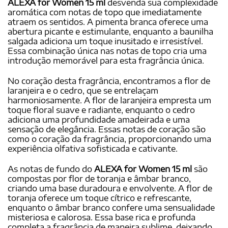
ALEXA for Women 15 ml
desvenda sua complexidade
aromática com notas de topo que imediatamente
atraem os sentidos. A pimenta branca oferece uma
abertura picante e estimulante, enquanto a baunilha
salgada adiciona um toque inusitado e irresistível.
Essa combinação única nas notas de topo cria uma
introdução memorável para esta fragrância única.
No coração desta fragrância, encontramos a flor de
laranjeira e o cedro, que se entrelaçam
harmoniosamente. A flor de laranjeira empresta um
toque floral suave e radiante, enquanto o cedro
adiciona uma profundidade amadeirada e uma
sensação de elegância. Essas notas de coração são
como o coração da fragrância, proporcionando uma
experiência olfativa sofisticada e cativante.
As notas de fundo do
ALEXA for Women 15 ml
são
compostas por flor de toranja e âmbar branco,
criando uma base duradoura e envolvente. A flor de
toranja oferece um toque cítrico e refrescante,
enquanto o âmbar branco confere uma sensualidade
misteriosa e calorosa. Essa base rica e profunda
completa a fragrância de maneira sublime, deixando