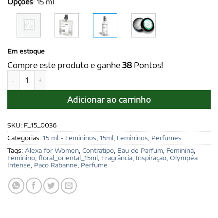
Opções
:
15 ml
Em estoque
Compre este produto e ganhe
38
Pontos!
ALEXA for women 15 ml - Ref. Olympéa Intense, de Paco Ra
Adicionar ao carrinho
SKU:
F_15_0036
Categorias:
15 ml - Femininos
,
15ml
,
Femininos
,
Perfumes
Tags:
Alexa for Women
,
Contratipo
,
Eau de Parfum
,
Feminina
,
Feminino
,
floral_oriental_15ml
,
Fragrância
,
Inspiração
,
Olympéa
Intense
,
Paco Rabanne
,
Perfume