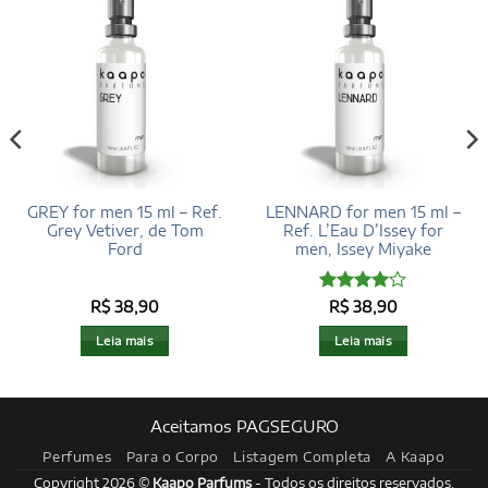
GREY for men 15 ml – Ref.
LENNARD for men 15 ml –
Grey Vetiver, de Tom
Ref. L’Eau D’Issey for
Ford
men, Issey Miyake
Avaliação
R$
38,90
R$
38,90
4
de 5
Leia mais
Leia mais
Aceitamos PAGSEGURO
Perfumes
Para o Corpo
Listagem Completa
A Kaapo
Copyright 2026 ©
Kaapo Parfums
- Todos os direitos reservados.