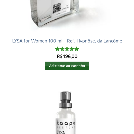
LYSA for Women 100 ml – Ref. Hypnôse, da Lancôme
Avaliação
5
R$
196,00
de 5
Adicionar ao carrinho