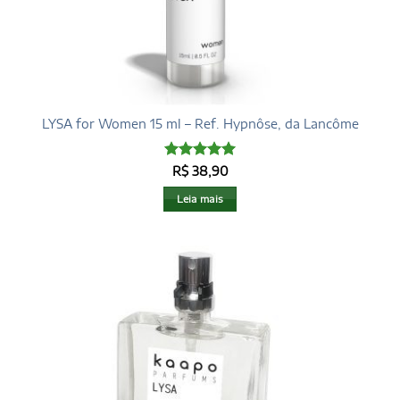
LYSA for Women 15 ml – Ref. Hypnôse, da Lancôme
Avaliação
5
R$
38,90
de 5
Leia mais