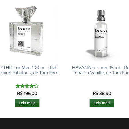
YTHIC for Men 100 ml – Ref.
HAVANA for men 15 ml – Re
*cking Fabulous, de Tom Ford
Tobacco Vanille, de Tom Fo
Avaliação
R$
196,00
R$
38,90
4.29
de 5
Leia mais
Leia mais