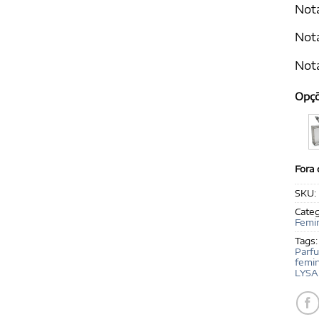
Nota
Nota
Nota
Opç
Fora
SKU:
Categ
Femi
Tags
Parf
femin
LYSA