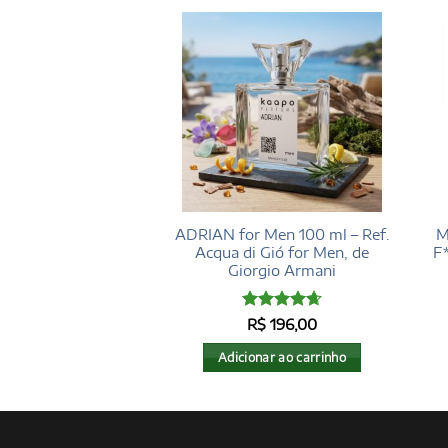
 men 15 ml – Ref.
ADRIAN for Men 100 ml – Ref.
M
ure Havane, de
Acqua di Gió for Men, de
F
rry Mugler
Giorgio Armani
Avaliação
$
38,90
R$
196,00
4.68
de 5
eia mais
Adicionar ao carrinho