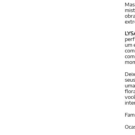
Mas 
mist
obra
extr
LYS
perf
um e
comp
com 
mom
Dei
seus
uma 
flor
você
inte
Famí
Ocas