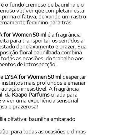
é o fundo cremoso de baunilha e o
erioso vetiver que completam esta
 prima olfativa, deixando um rastro
emamente feminino para trás.
A for Women 50 ml
é a fragrância
eita para transportar os sentidos a
stado de relaxamento e prazer. Sua
osição floral baunilhada combina
todas as ocasiões, do trabalho aos
entos de introspecção.
xe
LYSA for Women 50 ml
despertar
 instintos mais profundos e emanar
atração irresistível. A fragrância
al da
Kaapo Parfums
criada para
 viver uma experiência sensorial
nsa e prazerosa!
lia olfativa: baunilha ambarado
ião: para todas as ocasiões e climas