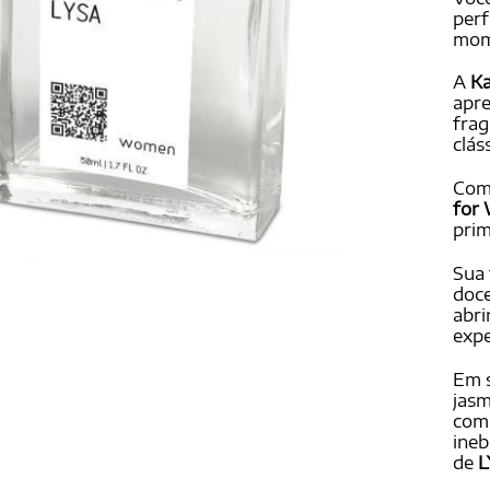
base
perf
avali
mom
de cl
A
K
apr
frag
clás
Com 
for
prim
Sua 
doce
abri
expe
Em s
jasm
com 
ineb
de
L