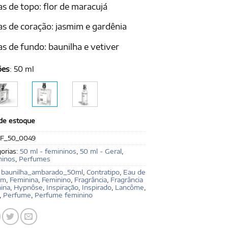
s de topo: flor de maracujá
s de coração: jasmim e gardênia
s de fundo: baunilha e vetiver
ões
:
50 ml
 de estoque
F_50_0049
orias:
50 ml - femininos
,
50 ml - Geral
,
ninos
,
Perfumes
:
baunilha_ambarado_50ml
,
Contratipo
,
Eau de
um
,
Feminina
,
Feminino
,
Fragrância
,
Fragrância
ina
,
Hypnôse
,
Inspiração
,
Inspirado
,
Lancôme
,
,
Perfume
,
Perfume feminino