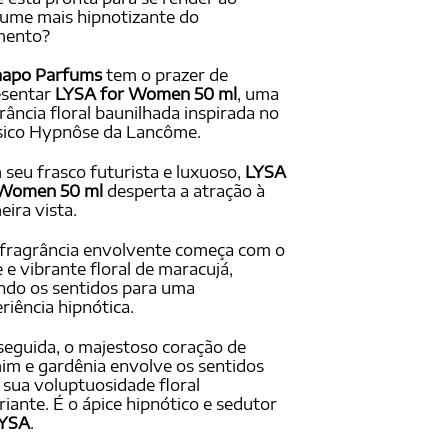
ado em
ume mais hipnotizante do
ações
ento?
ientes
aapo Parfums
tem o prazer de
esentar
LYSA for Women 50 ml
, uma
rância floral baunilhada inspirada no
sico Hypnôse da Lancôme.
seu frasco futurista e luxuoso,
LYSA
 Women 50 ml
desperta a atração à
eira vista.
fragrância envolvente começa com o
 e vibrante floral de maracujá,
ndo os sentidos para uma
riência hipnótica.
eguida, o majestoso coração de
im e gardênia envolve os sentidos
sua voluptuosidade floral
riante. É o ápice hipnótico e sedutor
YSA
.