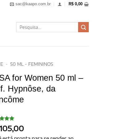
sac@kaapo.com.br
R$
0,00
Pesquisar
por:
E
-
50 ML - FEMININOS
SA for Women 50 ml –
f. Hypnôse, da
ncôme
iado
105,00
o
5
de
om
 está pronta para se render ao