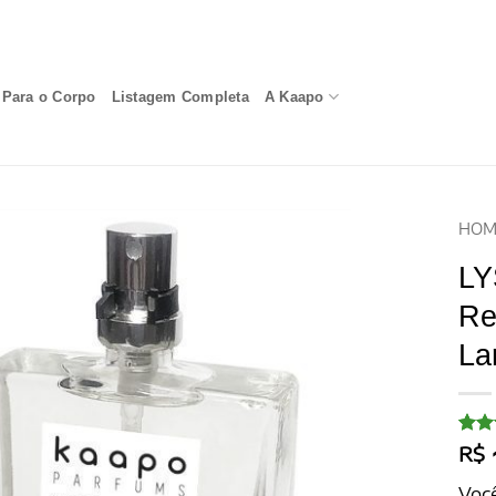
Para o Corpo
Listagem Completa
A Kaapo
HOM
LY
Re
La
Aval
20
R$
com
5, c
Você