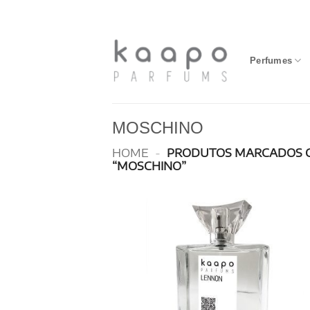
Skip
to
content
Perfumes
MOSCHINO
HOME
-
PRODUTOS MARCADOS 
“MOSCHINO”