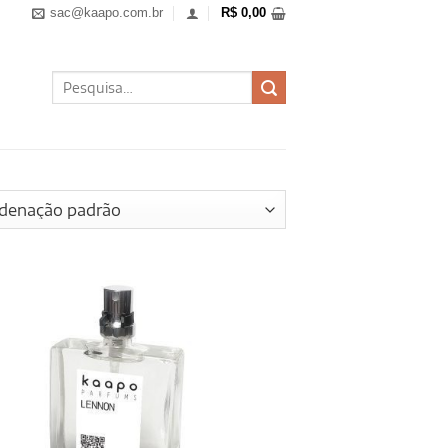
sac@kaapo.com.br
R$
0,00
Pesquisar
por: