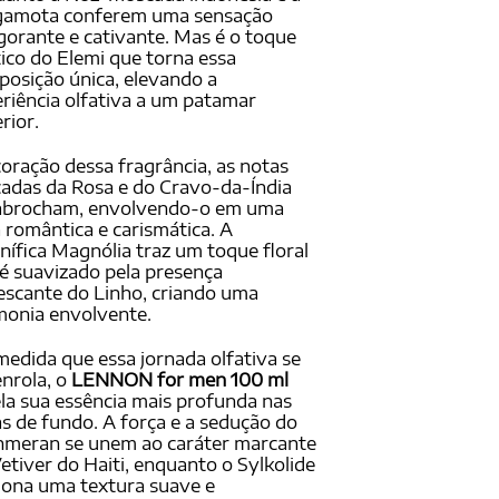
gamota conferem uma sensação
gorante e cativante. Mas é o toque
ico do Elemi que torna essa
osição única, elevando a
riência olfativa a um patamar
rior.
oração dessa fragrância, as notas
cadas da Rosa e do Cravo-da-Índia
abrocham, envolvendo-o em uma
 romântica e carismática. A
ífica Magnólia traz um toque floral
é suavizado pela presença
escante do Linho, criando uma
onia envolvente.
medida que essa jornada olfativa se
nrola, o
LENNON for men 100 ml
la sua essência mais profunda nas
s de fundo. A força e a sedução do
hmeran se unem ao caráter marcante
etiver do Haiti, enquanto o Sylkolide
iona uma textura suave e