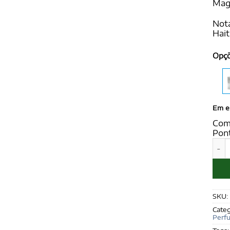
Magn
Nota
Hait
Opç
Em e
Com
Pon
LENN
SKU:
Categ
Perf