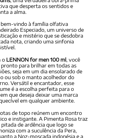
fums
, uma verdadeira obra-prima
ações
ientes
tiva que desperta os sentidos e
nta a alma.
 bem-vindo à família olfativa
eirado Especiado, um universo de
sticação e mistério que se desdobra
ada nota, criando uma sinfonia
istível.
 o
LENNON for men 100 ml
, você
 pronto para brilhar em todas as
iões, seja em um dia ensolarado de
o ou sob o manto acolhedor do
rno. Versátil e encantador, esse
ume é a escolha perfeita para o
em que deseja deixar uma marca
quecível em qualquer ambiente.
notas de topo reúnem um encontro
ico e instigante. A Pimenta Rosa traz
pitada de ardência que logo se
oniza com a suculência da Pera,
anto a Noz-moscada indonésia e a