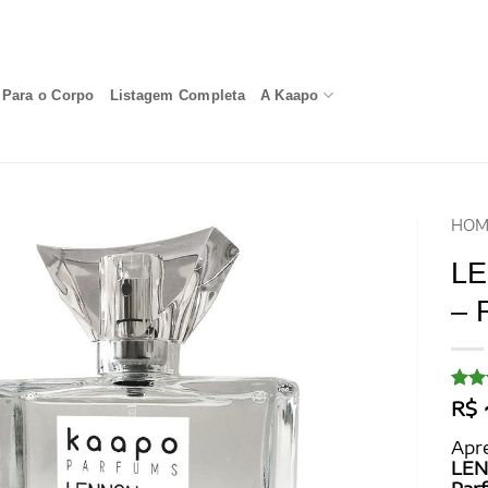
Para o Corpo
Listagem Completa
A Kaapo
HOM
LE
– 
Aval
15
R$
com
de 5
Apr
base
LEN
em