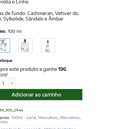
ólia e Linho
s de fundo: Cashmeran, Vetiver do
i, Sylkolide, Sândalo e Âmbar
ões
:
100 ml
stoque
pre este produto e ganhe
196
tos!
ON for men 100 ml - Ref. Toy Boy, Moschino quantidade
Adicionar ao carrinho
M_100_0144
orias:
100ml - Geral
,
Masculinos
,
Masculinos
,
umes