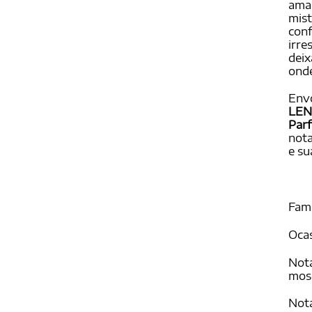
amad
mist
conf
irre
deix
onde
Env
LEN
Par
nota
e su
Famí
Ocas
Nota
mosc
Nota