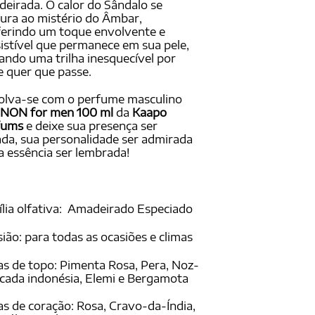
eirada. O calor do Sândalo se
ura ao mistério do Âmbar,
erindo um toque envolvente e
sistível que permanece em sua pele,
ando uma trilha inesquecível por
 quer que passe.
olva-se com o perfume masculino
NON for men 100 ml
da
Kaapo
fums
e deixe sua presença ser
da, sua personalidade ser admirada
a essência ser lembrada!
lia olfativa: Amadeirado Especiado
ião: para todas as ocasiões e climas
s de topo: Pimenta Rosa, Pera, Noz-
ada indonésia, Elemi e Bergamota
s de coração: Rosa, Cravo-da-Índia,