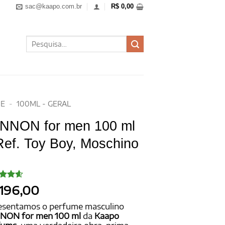
sac@kaapo.com.br
R$
0,00
Pesquisar
por:
E
-
100ML - GERAL
NNON for men 100 ml
Ref. Toy Boy, Moschino
iado
196,00
o
4.6
, com
esentamos o perfume masculino
ado
NON for men 100 ml
da
Kaapo