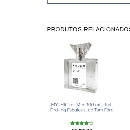
PRODUTOS RELACIONADO
en 100 ml – Ref.
MYTHIC for Men 100 ml – Ref.
men, de Versace
F*cking Fabulous, de Tom Ford