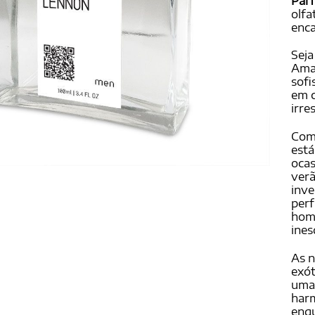
Par
avali
de cl
olfa
enca
Seja
Amad
sofi
em c
irres
Com
está
ocas
verã
inve
perf
hom
ines
As 
exót
uma 
harm
enqu