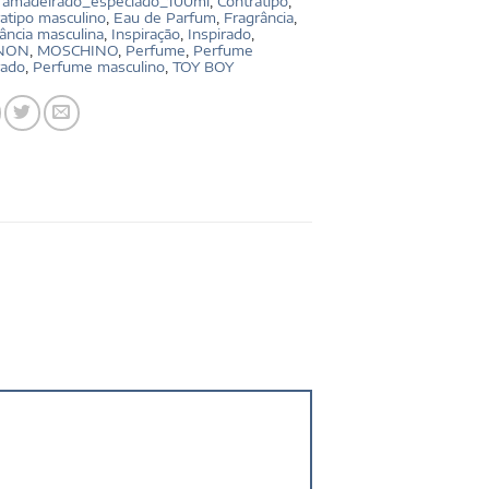
:
amadeirado_especiado_100ml
,
Contratipo
,
atipo masculino
,
Eau de Parfum
,
Fragrância
,
ância masculina
,
Inspiração
,
Inspirado
,
NON
,
MOSCHINO
,
Perfume
,
Perfume
rado
,
Perfume masculino
,
TOY BOY