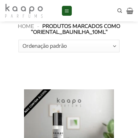
Skip
to
oriental_baunilha_10ml
content
HOME
-
PRODUTOS MARCADOS COMO
“ORIENTAL_BAUNILHA_10ML”