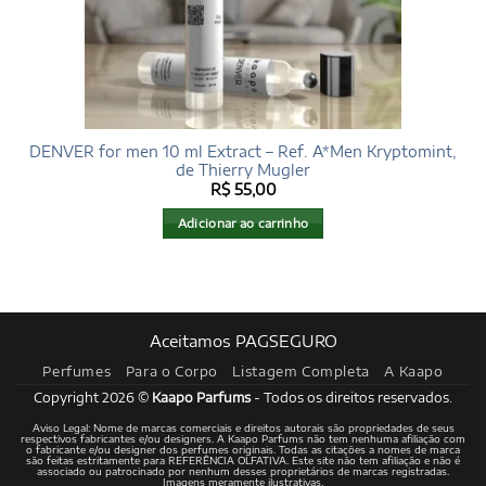
DENVER for men 10 ml Extract – Ref. A*Men Kryptomint,
de Thierry Mugler
R$
55,00
Adicionar ao carrinho
Aceitamos PAGSEGURO
Perfumes
Para o Corpo
Listagem Completa
A Kaapo
Copyright 2026 ©
Kaapo Parfums
- Todos os direitos reservados.
Aviso Legal: Nome de marcas comerciais e direitos autorais são propriedades de seus
respectivos fabricantes e/ou designers. A Kaapo Parfums não tem nenhuma afiliação com
o fabricante e/ou designer dos perfumes originais. Todas as citações a nomes de marca
são feitas estritamente para REFERÊNCIA OLFATIVA. Este site não tem afiliação e não é
associado ou patrocinado por nenhum desses proprietários de marcas registradas.
Imagens meramente ilustrativas.