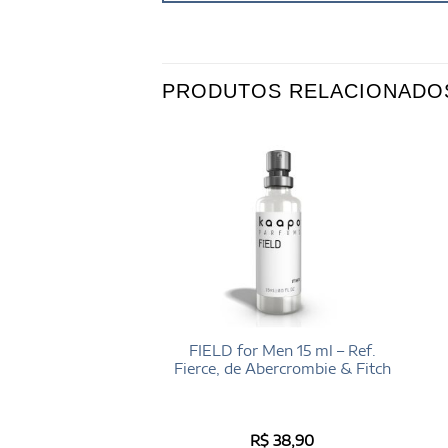
PRODUTOS RELACIONADO
or men 100 ml –
FIELD for Men 15 ml – Ref.
 Pure Havane, de
Fierce, de Abercrombie & Fitch
rry Mugler
aliação
$
196,00
R$
38,90