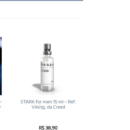
–
STARK for men 15 ml – Ref.
y
Viking, da Creed
R$
38,90