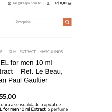
sac@kaapo.com.br
R$
0,00
Pesquisar
por:
E
-
10 ML EXTRACT - MASCULINOS
EL for men 10 ml
tract – Ref. Le Beau,
an Paul Gaultier
55,00
ubra a sensualidade tropical de
 for men 10 ml Extract
, o perfume