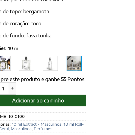
a de topo: bergamota
 de coração: coco
 de fundo: fava tonka
ões
:
10 ml
pre este produto e ganhe
55
Pontos!
 for men 10 ml Extract - Ref. Le Beau, Jean Paul Gaultier quant
Adicionar ao carrinho
ME_10_0100
orias:
10 ml Extract - Masculinos
,
10 ml Roll-
Geral
,
Masculinos
,
Perfumes