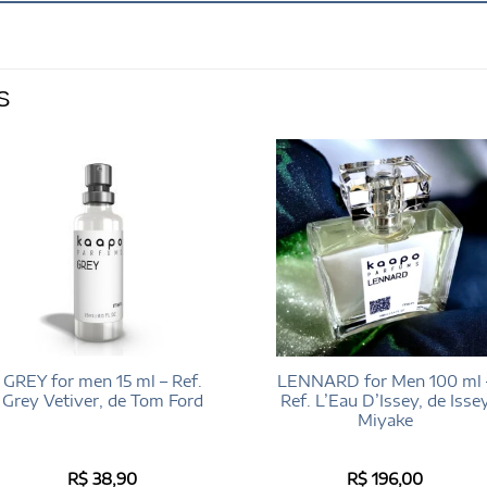
S
GREY for men 15 ml – Ref.
LENNARD for Men 100 ml 
Grey Vetiver, de Tom Ford
Ref. L’Eau D’Issey, de Isse
Miyake
R$
38,90
R$
196,00