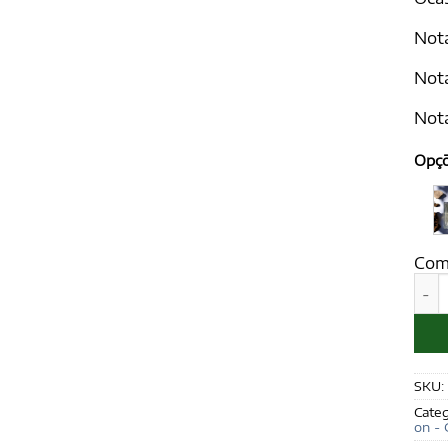
Not
Nota
Nota
Opç
Com
AXEL
SKU:
Categ
on - 