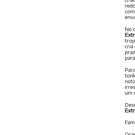
cria
redo
come
envo
No 
Extr
trop
cria
praz
para
Para
tonk
nota
irre
um r
Des
Extr
Famí
Ocas