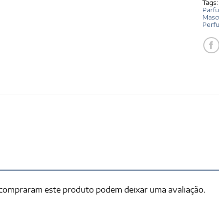
Tags
Parf
Mascu
Perf
 compraram este produto podem deixar uma avaliação.