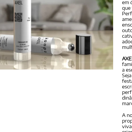
em ó
que 
Perf
amen
enso
outo
cati
ado
mulh
AXEL
famí
a es
Sej
fest
escr
perf
dinâ
marc
A no
prop
viva