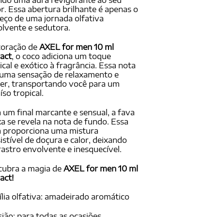
ndo uma aura revigorante ao seu
r. Essa abertura brilhante é apenas o
ço de uma jornada olfativa
lvente e sedutora.
coração de
AXEL for men 10 ml
act
, o coco adiciona um toque
ical e exótico à fragrância. Essa nota
 uma sensação de relaxamento e
er, transportando você para um
íso tropical.
 um final marcante e sensual, a fava
a se revela na nota de fundo. Essa
 proporciona uma mistura
sistível de doçura e calor, deixando
astro envolvente e inesquecível.
cubra a magia de
AXEL for men 10 ml
act!
lia olfativa: amadeirado aromático
ião: para todas as ocasiões