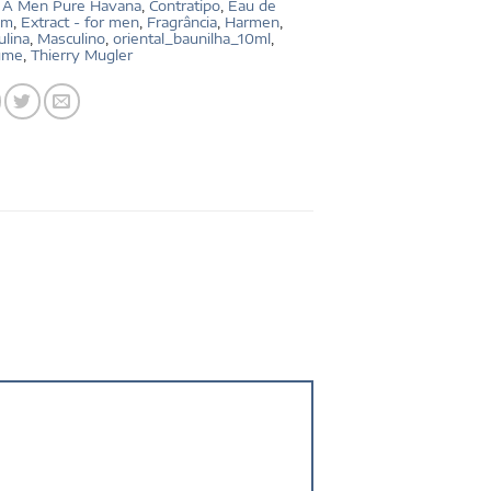
:
A Men Pure Havana
,
Contratipo
,
Eau de
um
,
Extract - for men
,
Fragrância
,
Harmen
,
lina
,
Masculino
,
oriental_baunilha_10ml
,
ume
,
Thierry Mugler