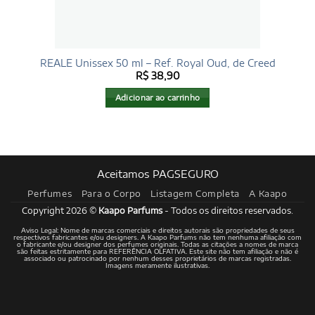
REALE Unissex 50 ml – Ref. Royal Oud, de Creed
R$
38,90
Adicionar ao carrinho
Aceitamos PAGSEGURO
Perfumes
Para o Corpo
Listagem Completa
A Kaapo
Copyright 2026 ©
Kaapo Parfums
- Todos os direitos reservados.
Aviso Legal: Nome de marcas comerciais e direitos autorais são propriedades de seus
respectivos fabricantes e/ou designers. A Kaapo Parfums não tem nenhuma afiliação com
o fabricante e/ou designer dos perfumes originais. Todas as citações a nomes de marca
são feitas estritamente para REFERÊNCIA OLFATIVA. Este site não tem afiliação e não é
associado ou patrocinado por nenhum desses proprietários de marcas registradas.
Imagens meramente ilustrativas.