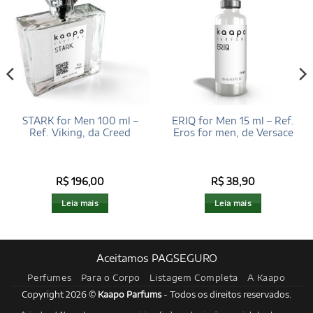
STARK for Men 100 ml –
ERIQ for Men 15 ml – Ref.
Ref. Viking, da Creed
Eros for men, de Versace
R$
196,00
R$
38,90
Leia mais
Leia mais
Aceitamos PAGSEGURO
Perfumes
Para o Corpo
Listagem Completa
A Kaapo
Copyright 2026 ©
Kaapo Parfums
- Todos os direitos reservados.