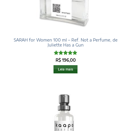
SARAH for Women 100 ml – Ref. Not a Perfume, de
Juliette Has a Gun
Avaliação
5
R$
196,00
de 5
Leia mais