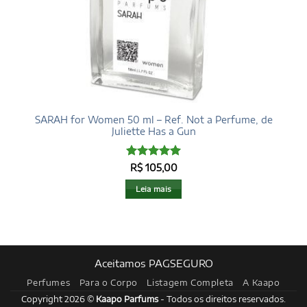
SARAH for Women 50 ml – Ref. Not a Perfume, de
Juliette Has a Gun
Avaliação
5
R$
105,00
de 5
Leia mais
Aceitamos PAGSEGURO
Perfumes
Para o Corpo
Listagem Completa
A Kaapo
Copyright 2026 ©
Kaapo Parfums
- Todos os direitos reservados.