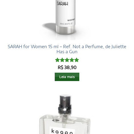
SARAH for Women 15 ml – Ref. Not a Perfume, de Juliette
Has a Gun
Avaliação
5
R$
38,90
de 5
Leia mais