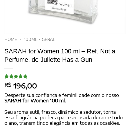
HOME
-
100ML - GERAL
SARAH for Women 100 ml – Ref. Not a
Perfume, de Juliette Has a Gun
Avaliado
20
R$
196,00
como
5
de
5, com
Desperte sua confiança e feminilidade com o nosso
baseado em
SARAH for Women 100 ml.
avaliações
de clientes
Seu aroma sutil, fresco, dinâmico e sedutor, torna
essa fragrância perfeita para ser usada durante todo
o ano, transmitindo elegância em todas as ocasiões.