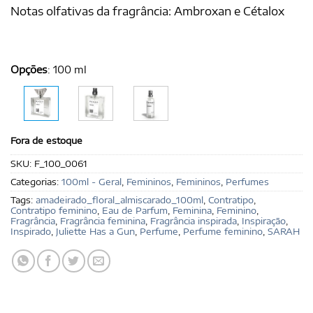
Notas olfativas da fragrância: Ambroxan e Cétalox
Opções
:
100 ml
Fora de estoque
SKU:
F_100_0061
Categorias:
100ml - Geral
,
Femininos
,
Femininos
,
Perfumes
Tags:
amadeirado_floral_almiscarado_100ml
,
Contratipo
,
Contratipo feminino
,
Eau de Parfum
,
Feminina
,
Feminino
,
Fragrância
,
Fragrância feminina
,
Fragrância inspirada
,
Inspiração
,
Inspirado
,
Juliette Has a Gun
,
Perfume
,
Perfume feminino
,
SARAH