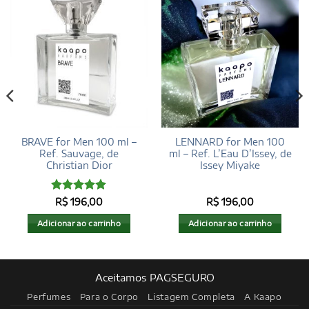
BRAVE for Men 100 ml –
LENNARD for Men 100
Ref. Sauvage, de
ml – Ref. L’Eau D’Issey, de
Christian Dior
Issey Miyake
Avaliação
R$
196,00
R$
196,00
4.93
de 5
Adicionar ao carrinho
Adicionar ao carrinho
Aceitamos PAGSEGURO
Perfumes
Para o Corpo
Listagem Completa
A Kaapo