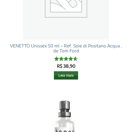
VENETTO Unissex 50 ml – Ref. Sole di Positano Acqua ,
de Tom Ford
Avaliação
R$
38,90
4.6
de 5
Leia mais