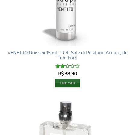
VENETTO Unissex 15 ml – Ref. Sole di Positano Acqua , de
Tom Ford
Avaliação
R$
38,90
2
de
5
Leia mais