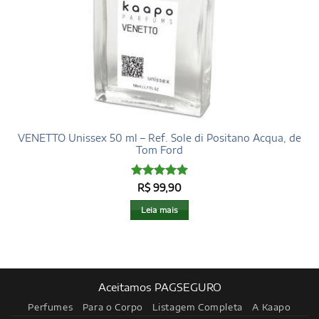
VENETTO Unissex 50 ml – Ref. Sole di Positano Acqua, de
Tom Ford
Avaliação
5
R$
99,90
de 5
Leia mais
Aceitamos PAGSEGURO
Perfumes
Para o Corpo
Listagem Completa
A Kaapo