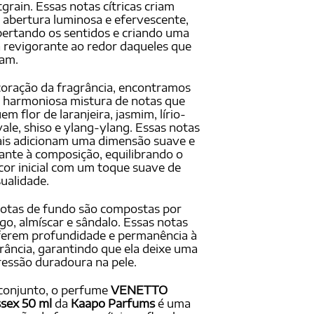
tgrain. Essas notas cítricas criam
abertura luminosa e efervescente,
ertando os sentidos e criando uma
 revigorante ao redor daqueles que
sam.
oração da fragrância, encontramos
 harmoniosa mistura de notas que
uem flor de laranjeira, jasmim, lírio-
ale, shiso e ylang-ylang. Essas notas
ais adicionam uma dimensão suave e
ante à composição, equilibrando o
cor inicial com um toque suave de
ualidade.
otas de fundo são compostas por
o, almíscar e sândalo. Essas notas
ferem profundidade e permanência à
rância, garantindo que ela deixe uma
essão duradoura na pele.
conjunto, o perfume
VENETTO
sex 50 ml
da
Kaapo Parfums
é uma