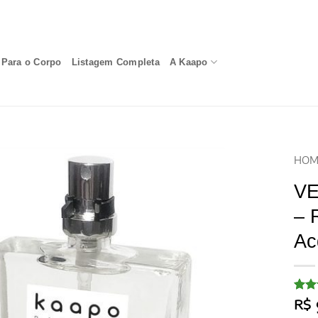
Para o Corpo
Listagem Completa
A Kaapo
HOM
VE
– 
Ac
Aval
37
R$
com