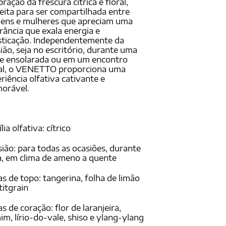
bração da frescura cítrica e floral,
eita para ser compartilhada entre
ens e mulheres que apreciam uma
rância que exala energia e
sticação. Independentemente da
ião, seja no escritório, durante uma
e ensolarada ou em um encontro
ial, o VENETTO proporciona uma
riência olfativa cativante e
orável.
lia olfativa: cítrico
ião: para todas as ocasiões, durante
a, em clima de ameno a quente
s de topo: tangerina, folha de limão
titgrain
s de coração: flor de laranjeira,
im, lírio-do-vale, shiso e ylang-ylang