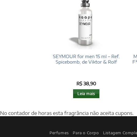
en 100 ml – Ref.
SEYMOUR for men 15 ml – Ref.
M
ver, de Tom Ford
Spicebomb, de Viktor & Rolf
F
aliação
5
$
196,00
R$
38,90
 5
eia mais
Leia mais
No contador de horas esta fragrância não aceita cupons.
Perfumes
Para o Corpo
Listagem Compl