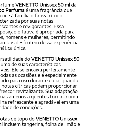
om
erfume
VENETTO Unissex 50 ml
da
ado em
po Parfums
é uma fragrância que
ações
ence à família olfativa cítrico,
ientes
cterizada por suas notas
escantes e revigorantes. Essa
osição olfativa é apropriada para
s, homens e mulheres, permitindo
ambos desfrutem dessa experiência
ática única.
rsatilidade do
VENETTO Unissex 50
 uma de suas características
veis. Ele se encaixa perfeitamente
odas as ocasiões e é especialmente
cado para uso durante o dia, quando
 notas cítricas podem proporcionar
rescor revitalizante. Sua adaptação
imas amenos a quentes torna-o uma
lha refrescante e agradável em uma
edade de condições.
otas de topo do
VENETTO Unissex
ml
incluem tangerina, folha de limão e