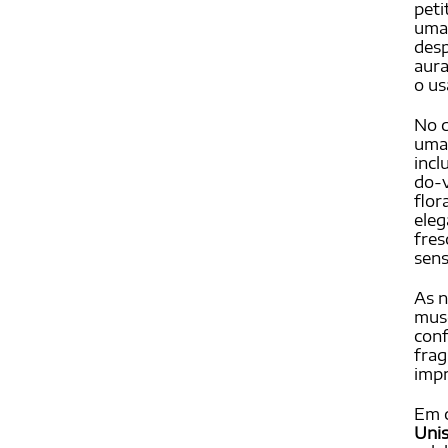
peti
uma 
desp
aura
o u
No c
uma
incl
do-v
flor
eleg
fres
sens
As n
musg
con
frag
impr
Em 
Unis