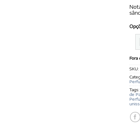
Nota
sân
Opç
Fora
SKU:
Categ
Perf
Tags
de P
Perf
unis