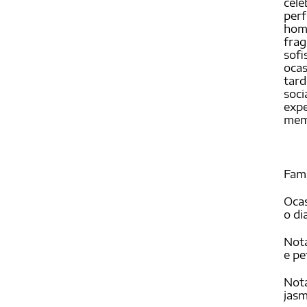
cele
perf
hom
frag
sofi
ocas
tard
soc
expe
mem
Famí
Ocas
o di
Nota
e pe
Nota
jasm