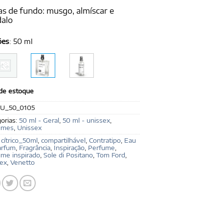
s de fundo: musgo, almíscar e
dalo
ões
:
50 ml
 de estoque
U_50_0105
orias:
50 ml - Geral
,
50 ml - unissex
,
umes
,
Unissex
:
cítrico_50ml
,
compartilhável
,
Contratipo
,
Eau
arfum
,
Fragrância
,
Inspiração
,
Perfume
,
ume inspirado
,
Sole di Positano
,
Tom Ford
,
sex
,
Venetto