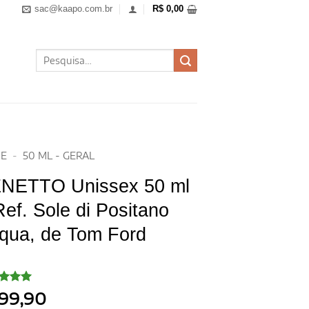
sac@kaapo.com.br
R$
0,00
Pesquisar
por:
E
-
50 ML - GERAL
NETTO Unissex 50 ml
Ref. Sole di Positano
qua, de Tom Ford
iado
99,90
o
5
de