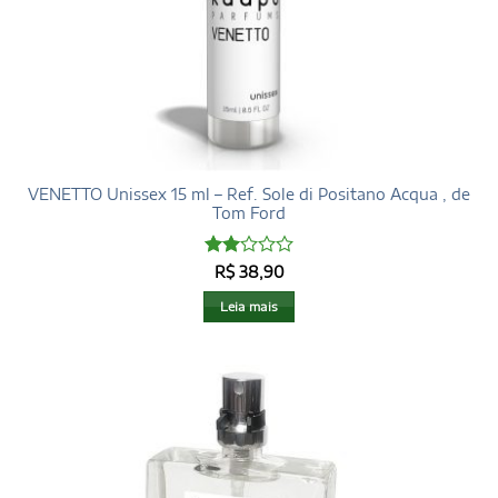
VENETTO Unissex 15 ml – Ref. Sole di Positano Acqua , de
Tom Ford
Avaliação
R$
38,90
2
de
5
Leia mais