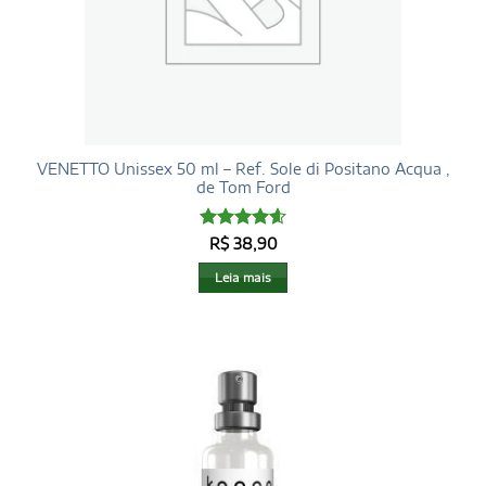
VENETTO Unissex 50 ml – Ref. Sole di Positano Acqua ,
de Tom Ford
Avaliação
R$
38,90
4.6
de 5
Leia mais