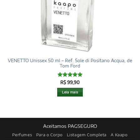
VENETTO Unissex 50 ml – Ref. Sole di Positano Acqua, de
Tom Ford
Avaliação
5
R$
99,90
de 5
Leia mais
Aceitamos PAGSEGURO
Perfumes
Para o Corpo
Listagem Completa
A Kaapo