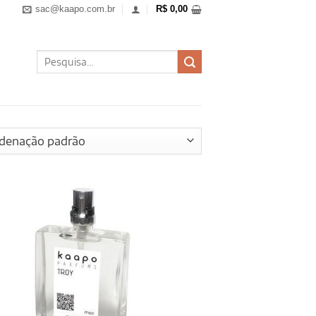
sac@kaapo.com.br
R$
0,00
Pesquisar
por: