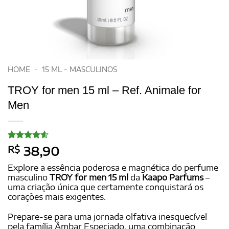
HOME
-
15 ML - MASCULINOS
TROY for men 15 ml – Ref. Animale for
Men
Avaliado
15
R$
38,90
como
4.6
de 5, com
Explore a essência poderosa e magnética do perfume
baseado
masculino
TROY for men 15 ml
da
Kaapo Parfums
–
em
uma criação única que certamente conquistará os
avaliações
de clientes
corações mais exigentes.
Prepare-se para uma jornada olfativa inesquecível
pela família Âmbar Especiado, uma combinação