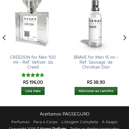
CREEDON for Men 100
BRAVE for Men 15 ml –
ml – Ref. Vetiver, da
Ref. Sauvage, de
Creed
Christian Dior
Avaliação
R$
196,00
R$
38,90
4.62
de 5
Leia mais
Adicionar ao carrinho
Aceitamos PAGSEGURO
Perfumes
Para o Corpo
Listagem Completa
A Kaapo
Copyright 2026 ©
Kaapo Parfums
- Todos os direitos reservados.