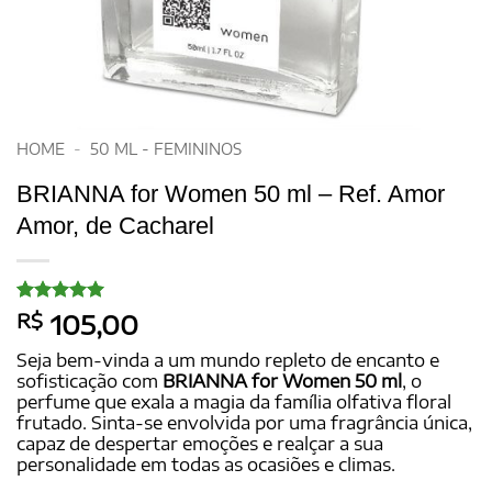
HOME
-
50 ML - FEMININOS
BRIANNA for Women 50 ml – Ref. Amor
Amor, de Cacharel
Avaliado
20
R$
105,00
como
5
de
5, com
Seja bem-vinda a um mundo repleto de encanto e
baseado em
sofisticação com
BRIANNA for Women 50 ml
, o
avaliações
perfume que exala a magia da família olfativa floral
de clientes
frutado. Sinta-se envolvida por uma fragrância única,
capaz de despertar emoções e realçar a sua
personalidade em todas as ocasiões e climas.