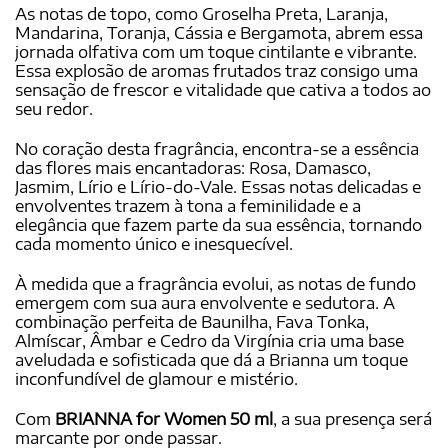
As notas de topo, como Groselha Preta, Laranja,
Mandarina, Toranja, Cássia e Bergamota, abrem essa
jornada olfativa com um toque cintilante e vibrante.
Essa explosão de aromas frutados traz consigo uma
sensação de frescor e vitalidade que cativa a todos ao
seu redor.
No coração desta fragrância, encontra-se a essência
das flores mais encantadoras: Rosa, Damasco,
Jasmim, Lírio e Lírio-do-Vale. Essas notas delicadas e
envolventes trazem à tona a feminilidade e a
elegância que fazem parte da sua essência, tornando
cada momento único e inesquecível.
À medida que a fragrância evolui, as notas de fundo
emergem com sua aura envolvente e sedutora. A
combinação perfeita de Baunilha, Fava Tonka,
Almíscar, Âmbar e Cedro da Virgínia cria uma base
aveludada e sofisticada que dá a Brianna um toque
inconfundível de glamour e mistério.
Com
BRIANNA for Women 50 ml
, a sua presença será
marcante por onde passar.