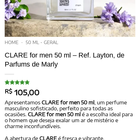
HOME
-
50 ML - GERAL
CLARE for men 50 ml – Ref. Layton, de
Parfums de Marly
Avaliado
11
R$
105,00
como
4.73
de 5, com
Apresentamos
CLARE for men 50 ml
, um perfume
baseado
masculino sofisticado, perfeito para todas as
em
ocasiões.
CLARE for men 50 ml
é a escolha ideal para
avaliações
de clientes
o homem que deseja exalar um ar de mistério e
charme inconfundíveis.
A abertura de
CLARE
é fresca e vibrante,