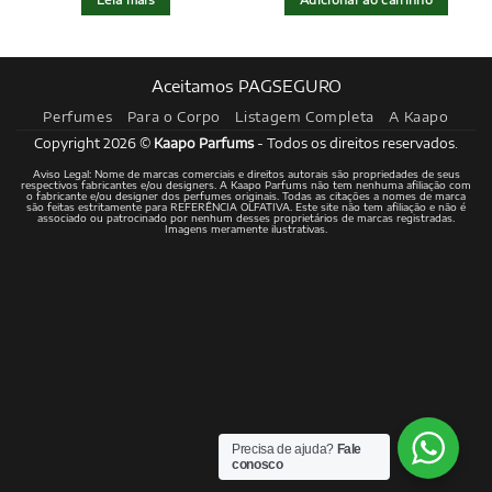
Aceitamos PAGSEGURO
Perfumes
Para o Corpo
Listagem Completa
A Kaapo
Copyright 2026 ©
Kaapo Parfums
- Todos os direitos reservados.
Aviso Legal: Nome de marcas comerciais e direitos autorais são propriedades de seus
respectivos fabricantes e/ou designers. A Kaapo Parfums não tem nenhuma afiliação com
o fabricante e/ou designer dos perfumes originais. Todas as citações a nomes de marca
são feitas estritamente para REFERÊNCIA OLFATIVA. Este site não tem afiliação e não é
associado ou patrocinado por nenhum desses proprietários de marcas registradas.
Imagens meramente ilustrativas.
Precisa de ajuda?
Fale
conosco