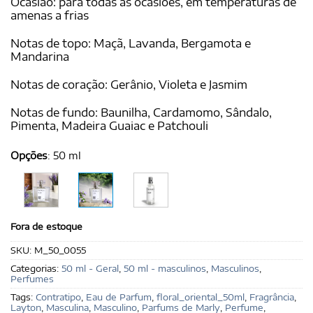
Ocasião: para todas as ocasiões, em temperaturas de
amenas a frias
Notas de topo: Maçã, Lavanda, Bergamota e
Mandarina
Notas de coração: Gerânio, Violeta e Jasmim
Notas de fundo: Baunilha, Cardamomo, Sândalo,
Pimenta, Madeira Guaiac e Patchouli
Opções
:
50 ml
Fora de estoque
SKU:
M_50_0055
Categorias:
50 ml - Geral
,
50 ml - masculinos
,
Masculinos
,
Perfumes
Tags:
Contratipo
,
Eau de Parfum
,
floral_oriental_50ml
,
Fragrância
,
Layton
,
Masculina
,
Masculino
,
Parfums de Marly
,
Perfume
,