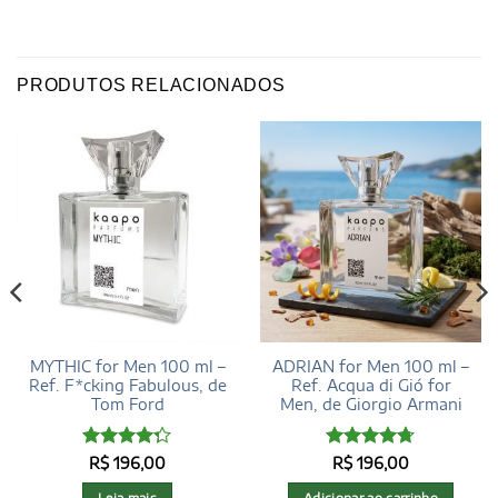
PRODUTOS RELACIONADOS
MYTHIC for Men 100 ml –
ADRIAN for Men 100 ml –
Ref. F*cking Fabulous, de
Ref. Acqua di Gió for
Tom Ford
Men, de Giorgio Armani
Avaliação
Avaliação
R$
196,00
R$
196,00
4.29
de 5
4.68
de 5
Leia mais
Adicionar ao carrinho