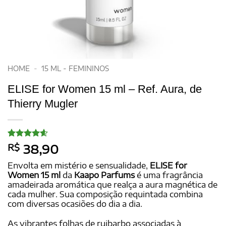
HOME
-
15 ML - FEMININOS
ELISE for Women 15 ml – Ref. Aura, de
Thierry Mugler
Avaliado
15
R$
38,90
como
4.6
de 5, com
Envolta em mistério e sensualidade,
ELISE for
baseado
Women 15 ml
da
Kaapo Parfums
é uma fragrância
em
amadeirada aromática que realça a aura magnética de
avaliações
de clientes
cada mulher. Sua composição requintada combina
com diversas ocasiões do dia a dia.
As vibrantes folhas de ruibarbo associadas à