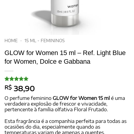
HOME
-
15 ML - FEMININOS
GLOW for Women 15 ml – Ref. Light Blue
for Women, Dolce e Gabbana
Avaliado
20
R$
38,90
como
5
de
5, com
O perfume feminino
GLOW for Women 15 ml
é uma
baseado em
verdadeira explosão de frescor e vivacidade,
avaliações
pertencente à família olfativa Floral Frutado.
de clientes
Esta fragrância é a companhia perfeita para todas as
ocasiões do dia, especialmente quando as
temperaturas variam de amenas a quentes,