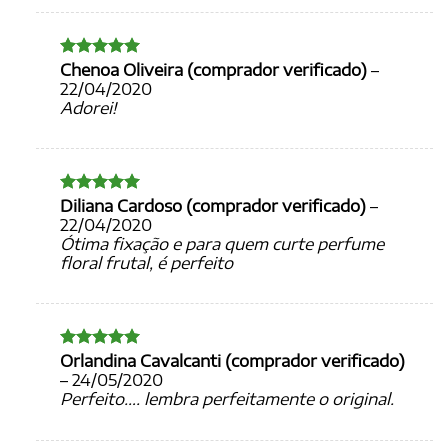
Chenoa Oliveira (comprador verificado)
–
Avaliação
5
de 5
22/04/2020
Adorei!
Diliana Cardoso (comprador verificado)
–
Avaliação
5
de 5
22/04/2020
Ótima fixação e para quem curte perfume
floral frutal, é perfeito
Orlandina Cavalcanti (comprador verificado)
Avaliação
5
de 5
–
24/05/2020
Perfeito…. lembra perfeitamente o original.