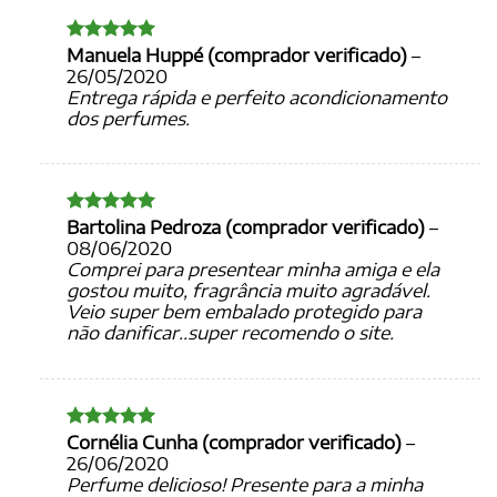
Manuela Huppé (comprador verificado)
–
Avaliação
5
de 5
26/05/2020
Entrega rápida e perfeito acondicionamento
dos perfumes.
Bartolina Pedroza (comprador verificado)
–
Avaliação
5
de 5
08/06/2020
Comprei para presentear minha amiga e ela
gostou muito, fragrância muito agradável.
Veio super bem embalado protegido para
não danificar..super recomendo o site.
Cornélia Cunha (comprador verificado)
–
Avaliação
5
de 5
26/06/2020
Perfume delicioso! Presente para a minha