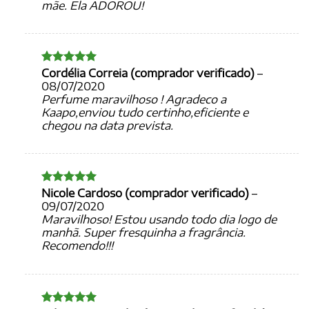
mãe. Ela ADOROU!
Cordélia Correia (comprador verificado)
–
Avaliação
5
de 5
08/07/2020
Perfume maravilhoso ! Agradeco a
Kaapo,enviou tudo certinho,eficiente e
chegou na data prevista.
Nicole Cardoso (comprador verificado)
–
Avaliação
5
de 5
09/07/2020
Maravilhoso! Estou usando todo dia logo de
manhã. Super fresquinha a fragrância.
Recomendo!!!