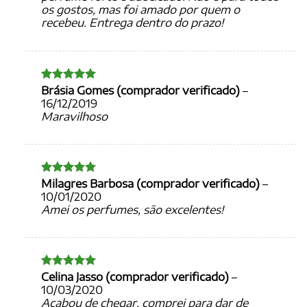
os gostos, mas foi amado por quem o
recebeu. Entrega dentro do prazo!
Brásia Gomes (comprador verificado)
–
Avaliação
5
de 5
16/12/2019
Maravilhoso
Milagres Barbosa (comprador verificado)
–
Avaliação
5
de 5
10/01/2020
Amei os perfumes, são excelentes!
Celina Jasso (comprador verificado)
–
Avaliação
5
de 5
10/03/2020
Acabou de chegar, comprei para dar de