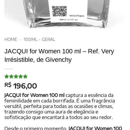
HOME
-
100ML - GERAL
JACQUI for Women 100 ml – Ref. Very
Irrésistible, de Givenchy
Avaliado
22
R$
196,00
como
5
de
5, com
JACQUI for Women 100 ml
captura a essência da
baseado em
feminilidade em cada borrifada. É uma fragrância
avaliações
versátil, perfeita para todas as ocasiões e climas,
de clientes
trazendo consigo uma aura de elegância e
sofisticação que encantará a todos ao seu redor.
Desde o primeiro momento,
JACQUI for Women 100