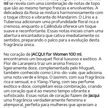
ml
se revela com uma combinação de notas de topo
que são ao mesmo tempo frescas e envolventes. A
delicadeza da Rosa se mistura harmoniosamente com
o toque cítrico e vibrante do Mandarim. O Lírio e a
Tuberosa adicionam uma profundidade floral rica e
cremosa, enquanto a Calêndula oferece um toque
suave e reconfortante. Essas notas iniciais criam uma
abertura encantadora que cativa imediatamente os
sentidos, preparando o palco para a evolução desta
fragrância única.
No coração de
JACQUI for Women 100 ml
,
encontramos um bouquet floral luxuoso e exótico. A
Flor de Laranjeira traz um aroma fresco e
ligeiramente doce, complementado pelo Muguet,
também conhecido como Lírio-do-vale, que adiciona
uma nota verde e limpa. O Jasmim, com sua fragrância
rica e sensual, e o Ylang-Ylang, com seu perfume
exótico e doce, completam essa combinação, criando
um coração que é ao mesmo tempo vibrante e
sofisticado. Essas notas de coração fazem de
Jacqui
uma fragrância verdadeiramente feminina e
atemporal, perfeita para mulheres que apreciam a