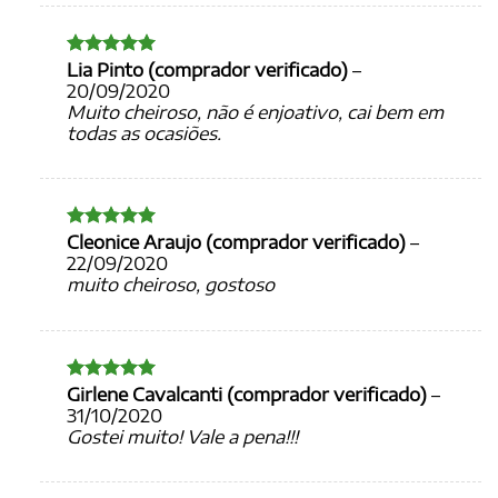
Lia Pinto (comprador verificado)
–
Avaliação
5
de 5
20/09/2020
Muito cheiroso, não é enjoativo, cai bem em
todas as ocasiões.
Cleonice Araujo (comprador verificado)
–
Avaliação
5
de 5
22/09/2020
muito cheiroso, gostoso
Girlene Cavalcanti (comprador verificado)
–
Avaliação
5
de 5
31/10/2020
Gostei muito! Vale a pena!!!