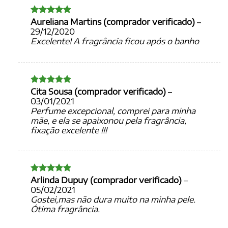
Aureliana Martins (comprador verificado)
–
Avaliação
5
de 5
29/12/2020
Excelente! A fragrância ficou após o banho
Cita Sousa (comprador verificado)
–
Avaliação
5
de 5
03/01/2021
Perfume excepcional, comprei para minha
mãe, e ela se apaixonou pela fragrância,
fixação excelente !!!
Arlinda Dupuy (comprador verificado)
–
Avaliação
5
de 5
05/02/2021
Gostei,mas não dura muito na minha pele.
Ótima fragrância.