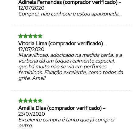
Adineia Fernandes (comprador verificado)
–
Avaliação
5
de 5
12/07/2020
Comprei, não conhecia e estou apaixonada…
Vitoria Lima (comprador verificado)
–
Avaliação
5
de 5
12/07/2020
Maravilhoso, adocicado na medida certa, e a
verbena dá um toque realmente especial,
que há muito não se via em perfumes
femininos. Fixação excelente, como todos da
grife. Amei!
Amélia Dias (comprador verificado)
–
Avaliação
5
de 5
23/07/2020
Excelente compra é tanto que já comprei
outro.