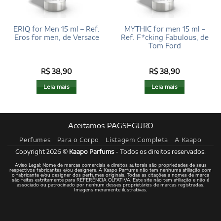
ERIQ for Men 15 ml – Ref.
MYTHIC for men 15 ml –
Eros for men, de Versace
Ref. F*cking Fabulous, de
Tom Ford
R$
38,90
R$
38,90
Leia mais
Leia mais
Aceitamos PAGSEGURO
Perfumes
Para o Corpo
Listagem Completa
A Kaapo
Copyright 2026 ©
Kaapo Parfums
- Todos os direitos reservados.
Aviso Legal: Nome de marcas comerciais e direitos autorais são propriedades de seus
respectivos fabricantes e/ou designers. A Kaapo Parfums não tem nenhuma afiliação com
o fabricante e/ou designer dos perfumes originais. Todas as citações a nomes de marca
são feitas estritamente para REFERÊNCIA OLFATIVA. Este site não tem afiliação e não é
associado ou patrocinado por nenhum desses proprietários de marcas registradas.
Imagens meramente ilustrativas.