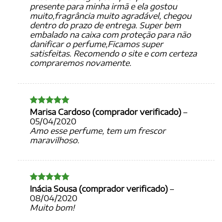
presente para minha irmã e ela gostou
muito,fragrância muito agradável, chegou
dentro do prazo de entrega. Super bem
embalado na caixa com proteção para não
danificar o perfume,Ficamos super
satisfeitas. Recomendo o site e com certeza
compraremos novamente.
Marisa Cardoso (comprador verificado)
–
Avaliação
5
de 5
05/04/2020
Amo esse perfume, tem um frescor
maravilhoso.
Inácia Sousa (comprador verificado)
–
Avaliação
5
de 5
08/04/2020
Muito bom!