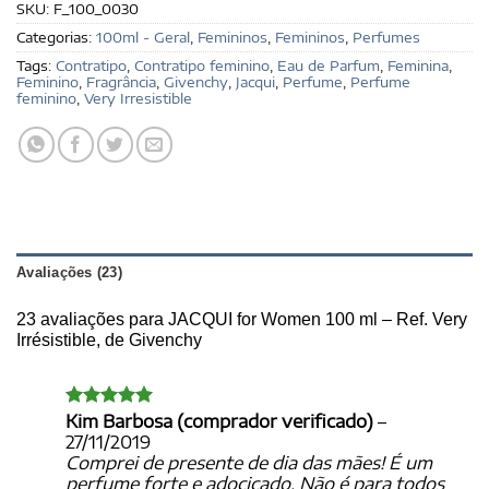
SKU:
F_100_0030
Categorias:
100ml - Geral
,
Femininos
,
Femininos
,
Perfumes
Tags:
Contratipo
,
Contratipo feminino
,
Eau de Parfum
,
Feminina
,
Feminino
,
Fragrância
,
Givenchy
,
Jacqui
,
Perfume
,
Perfume
feminino
,
Very Irresistible
Avaliações (23)
23 avaliações para
JACQUI for Women 100 ml – Ref. Very
Irrésistible, de Givenchy
Kim Barbosa (comprador verificado)
–
Avaliação
5
de 5
27/11/2019
Comprei de presente de dia das mães! É um
perfume forte e adocicado. Não é para todos