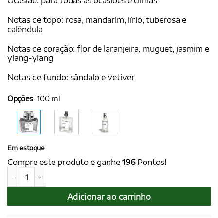
Ocasião: para todas as ocasiões e climas
Notas de topo: rosa, mandarim, lírio, tuberosa e
calêndula
Notas de coração: flor de laranjeira, muguet, jasmim e
ylang-ylang
Notas de fundo: sândalo e vetiver
Opções
:
100 ml
Em estoque
Compre este produto e ganhe
196
Pontos!
JACQUI for Women 100 ml - Ref. Very Irrésistible, de Givenc
Adicionar ao carrinho