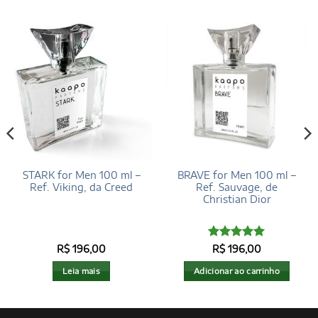
STARK for Men 100 ml –
BRAVE for Men 100 ml –
Ref. Viking, da Creed
Ref. Sauvage, de
Christian Dior
Avaliação
R$
196,00
R$
196,00
4.93
de 5
Leia mais
Adicionar ao carrinho