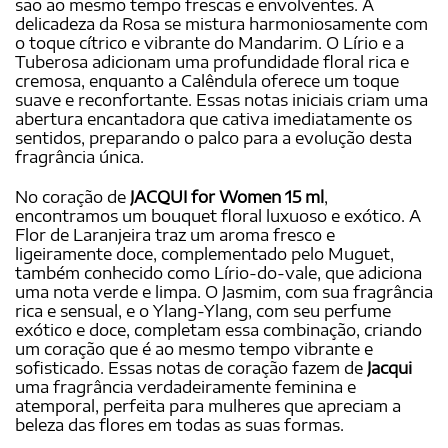
são ao mesmo tempo frescas e envolventes. A
delicadeza da Rosa se mistura harmoniosamente com
o toque cítrico e vibrante do Mandarim. O Lírio e a
Tuberosa adicionam uma profundidade floral rica e
cremosa, enquanto a Calêndula oferece um toque
suave e reconfortante. Essas notas iniciais criam uma
abertura encantadora que cativa imediatamente os
sentidos, preparando o palco para a evolução desta
fragrância única.
No coração de
JACQUI for Women 15 ml
,
encontramos um bouquet floral luxuoso e exótico. A
Flor de Laranjeira traz um aroma fresco e
ligeiramente doce, complementado pelo Muguet,
também conhecido como Lírio-do-vale, que adiciona
uma nota verde e limpa. O Jasmim, com sua fragrância
rica e sensual, e o Ylang-Ylang, com seu perfume
exótico e doce, completam essa combinação, criando
um coração que é ao mesmo tempo vibrante e
sofisticado. Essas notas de coração fazem de
Jacqui
uma fragrância verdadeiramente feminina e
atemporal, perfeita para mulheres que apreciam a
beleza das flores em todas as suas formas.