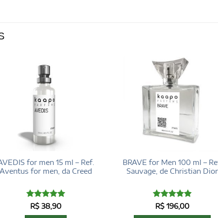
S
AVEDIS for men 15 ml – Ref.
BRAVE for Men 100 ml – Re
Aventus for men, da Creed
Sauvage, de Christian Dior
Avaliação
5
Avaliação
R$
38,90
R$
196,00
de 5
4.93
de 5