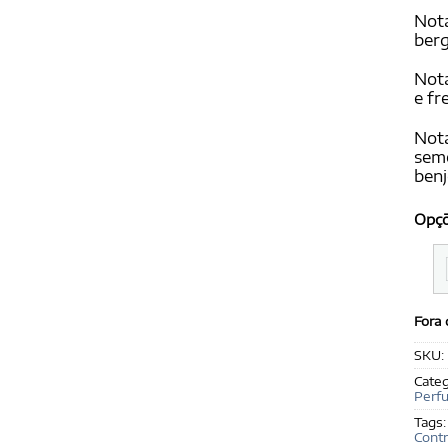
Nota
ber
Nota
e fr
Nota
seme
benj
Opç
Fora
SKU:
Categ
Perf
Tags
Contr