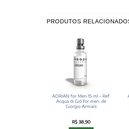
PRODUTOS RELACIONADO
Men 100 ml – Ref.
ADRIAN for Men 15 ml – Ref.
Abercrombie & Fitch
Acqua di Gió for men, de
Giorgio Armani
aliação
$
196,00
R$
38,90
72
de 5