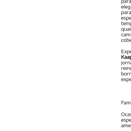
para
eleg
para
espe
tem
quan
cama
cob
Exp
Kaa
jorn
rein
borr
expe
Famí
Ocas
esp
amen