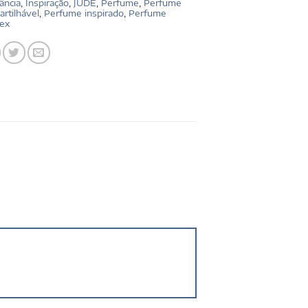
ância
,
Inspiração
,
JUDE
,
Perfume
,
Perfume
rtilhável
,
Perfume inspirado
,
Perfume
sex