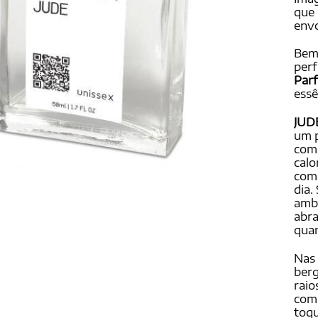
base
que 
em
envo
avali
de cl
Bem
per
Par
essê
JUDE
um p
com
calo
como
dia.
amb
abra
quan
Nas 
ber
raio
com 
toqu