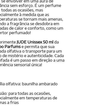
 se envolver em uma aura de
ância sem esforço. É um perfume
 todas as ocasiões, mas
cialmente à medida que as
peraturas se tornam mais amenas,
do a fragrância se desdobra em
das de calor e conforto, como um
ertor perfumado!
erimente
JUDE Unissex 50 ml
da
po Parfums
e permita que sua
ada olfativa o transporte para um
o de mistério e autenticidade. Cada
ifada é um passo em direção a uma
riência sensorial única!
lia olfativa: baunilha ambarado
ião: para todas as ocasiões,
ecialmente em temperaturas de
as a frias