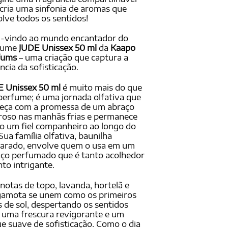
ado
cria uma sinfonia de aromas que
lve todos os sentidos!
ações
ientes
-vindo ao mundo encantador do
fume
JUDE Unissex 50 ml
da
Kaapo
fums
– uma criação que captura a
ncia da sofisticação.
 Unissex 50 ml
é muito mais do que
erfume; é uma jornada olfativa que
eça com a promessa de um abraço
roso nas manhãs frias e permanece
 um fiel companheiro ao longo do
 Sua família olfativa, baunilha
arado, envolve quem o usa em um
ço perfumado que é tanto acolhedor
to intrigante.
notas de topo, lavanda, hortelã e
gamota se unem como os primeiros
s de sol, despertando os sentidos
uma frescura revigorante e um
e suave de sofisticação. Como o dia