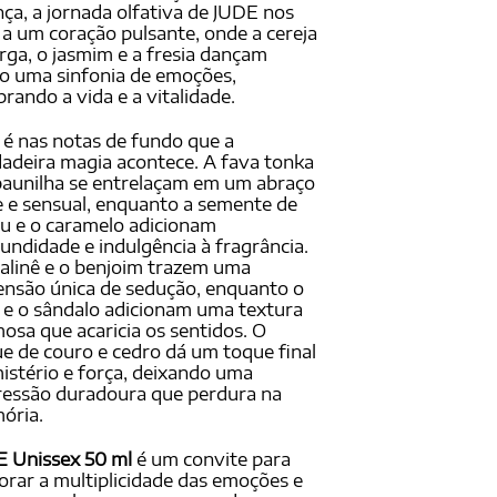
ça, a jornada olfativa de JUDE nos
 a um coração pulsante, onde a cereja
ga, o jasmim e a fresia dançam
o uma sinfonia de emoções,
brando a vida e a vitalidade.
é nas notas de fundo que a
adeira magia acontece. A fava tonka
baunilha se entrelaçam em um abraço
 e sensual, enquanto a semente de
u e o caramelo adicionam
undidade e indulgência à fragrância.
alinê e o benjoim trazem uma
nsão única de sedução, enquanto o
e e o sândalo adicionam uma textura
osa que acaricia os sentidos. O
e de couro e cedro dá um toque final
istério e força, deixando uma
essão duradoura que perdura na
ória.
 Unissex 50 ml
é um convite para
orar a multiplicidade das emoções e