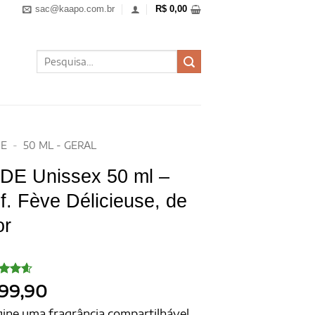
sac@kaapo.com.br
R$
0,00
Pesquisar
por:
E
-
50 ML - GERAL
DE Unissex 50 ml –
f. Fève Délicieuse, de
or
iado
99,90
o
4.6
, com
ine uma fragrância compartilhável