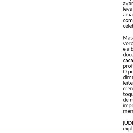
avan
leva
amar
com
cele
Mas 
verd
e a 
doce
caca
prof
O pr
dime
leit
crem
toqu
de m
impr
mem
JUDE
expl