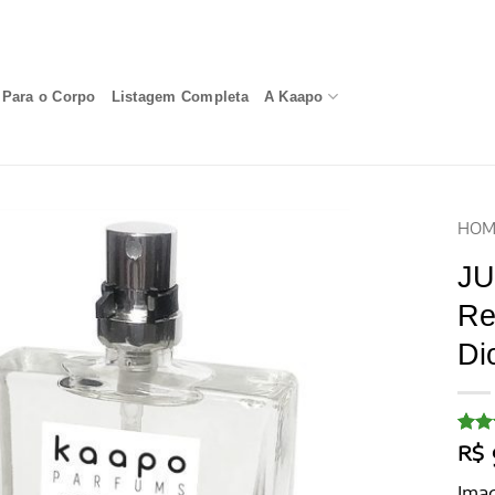
Para o Corpo
Listagem Completa
A Kaapo
HOM
JU
Re
Di
Aval
15
R$
com
de 5
Imag