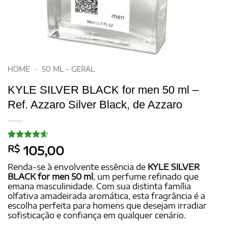
HOME
-
50 ML - GERAL
KYLE SILVER BLACK for men 50 ml –
Ref. Azzaro Silver Black, de Azzaro
Avaliado
15
R$
105,00
como
4.6
de 5, com
Renda-se à envolvente essência de
KYLE SILVER
baseado
BLACK for men 50 ml
, um perfume refinado que
em
emana masculinidade. Com sua distinta família
avaliações
de clientes
olfativa amadeirada aromática, esta fragrância é a
escolha perfeita para homens que desejam irradiar
sofisticação e confiança em qualquer cenário.