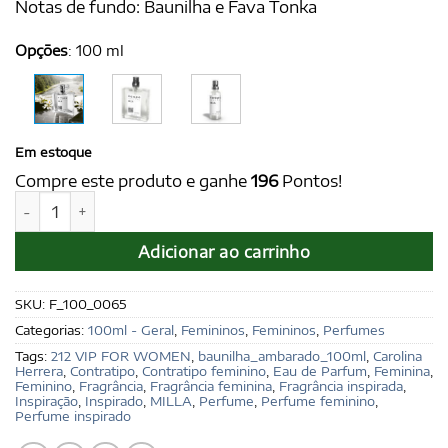
Notas de fundo: Baunilha e Fava Tonka
Opções
:
100 ml
Em estoque
Compre este produto e ganhe
196
Pontos!
MILLA for Women 100 ml - Ref. 212 VIP for Women, de Carol
Adicionar ao carrinho
SKU:
F_100_0065
Categorias:
100ml - Geral
,
Femininos
,
Femininos
,
Perfumes
Tags:
212 VIP FOR WOMEN
,
baunilha_ambarado_100ml
,
Carolina
Herrera
,
Contratipo
,
Contratipo feminino
,
Eau de Parfum
,
Feminina
,
Feminino
,
Fragrância
,
Fragrância feminina
,
Fragrância inspirada
,
Inspiração
,
Inspirado
,
MILLA
,
Perfume
,
Perfume feminino
,
Perfume inspirado