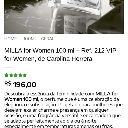
HOME
-
100ML - GERAL
MILLA for Women 100 ml – Ref. 212 VIP
for Women, de Carolina Herrera
Avaliado
20
R$
196,00
como
5
de
5, com
Descubra a essência da feminilidade com
MILLA for
baseado em
Women 100 ml
, o perfume que é uma celebração da
avaliações
elegância e sofisticação. Projetado para mulheres que
de clientes
desejam exalar charme e presença em qualquer
ocasião, é uma fragrância versátil e encantadora que
se adapta perfeitamente ao dia ou à noite,
especialmente em temperaturas amenas ou frias.