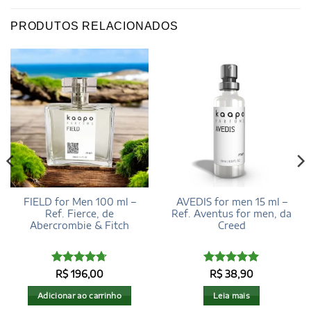
PRODUTOS RELACIONADOS
FIELD for Men 100 ml –
AVEDIS for men 15 ml –
Ref. Fierce, de
Ref. Aventus for men, da
Abercrombie & Fitch
Creed
Avaliação
Avaliação
5
R$
196,00
R$
38,90
4.72
de 5
de 5
Adicionar ao carrinho
Leia mais