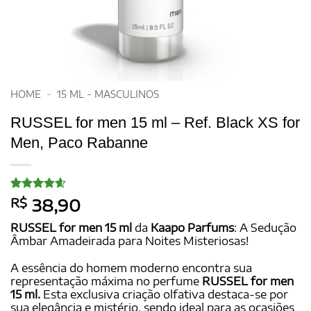
HOME
-
15 ML - MASCULINOS
RUSSEL for men 15 ml – Ref. Black XS for
Men, Paco Rabanne
Avaliado
15
R$
38,90
como
4.6
de 5, com
RUSSEL for men 15 ml
da
Kaapo Parfums
: A Sedução
baseado
Âmbar Amadeirada para Noites Misteriosas!
em
avaliações
de clientes
A essência do homem moderno encontra sua
representação máxima no perfume
RUSSEL for men
15 ml.
Esta exclusiva criação olfativa destaca-se por
sua elegância e mistério, sendo ideal para as ocasiões