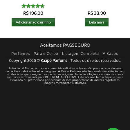
Avaliação
R$
196,00
R$
38,90
4.71
de 5
Adicionar ao carrinho
Leia mais
Aceitamos PAGSEGURO
Perfumes
Para o Corpo
Listagem Completa
A Kaapo
Copyright 2026 ©
Kaapo Parfums
- Todos os direitos reservados.
Aviso Legal: Nome de marcas comerciais e direitos autorais são propriedades de seus
respectivos fabricantes e/ou designers. A Kaapo Parfums não tem nenhuma afiliação com
o fabricante e/ou designer dos perfumes originais. Todas as citações a nomes de marca
são feitas estritamente para REFERÊNCIA OLFATIVA. Este site não tem afiliação e não é
associado ou patrocinado por nenhum desses proprietários de marcas registradas.
Imagens meramente ilustrativas.