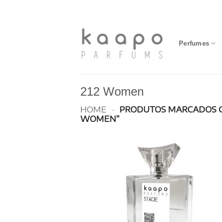
Skip
to
content
Perfumes
212 Women
HOME
-
PRODUTOS MARCADOS C
WOMEN”