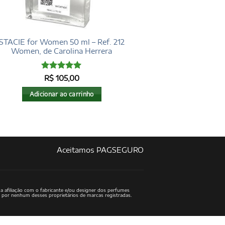
STACIE for Women 50 ml – Ref. 212
Women, de Carolina Herrera
Avaliação
5
R$
105,00
de 5
Adicionar ao carrinho
Aceitamos PAGSEGURO
a afiliação com o fabricante e/ou designer dos perfumes
o por nenhum desses proprietários de marcas registradas.