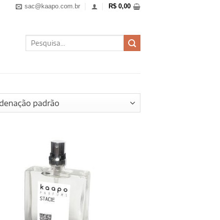
sac@kaapo.com.br
R$
0,00
Pesquisar
por: