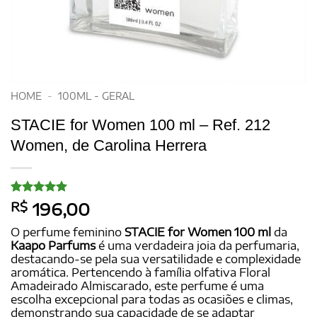
HOME
-
100ML - GERAL
STACIE for Women 100 ml – Ref. 212
Women, de Carolina Herrera
Avaliado
20
R$
196,00
como
5
de
5, com
O perfume feminino
STACIE for Women 100 ml
da
baseado em
Kaapo Parfums
é uma verdadeira joia da perfumaria,
avaliações
destacando-se pela sua versatilidade e complexidade
de clientes
aromática. Pertencendo à família olfativa Floral
Amadeirado Almiscarado, este perfume é uma
escolha excepcional para todas as ocasiões e climas,
demonstrando sua capacidade de se adaptar