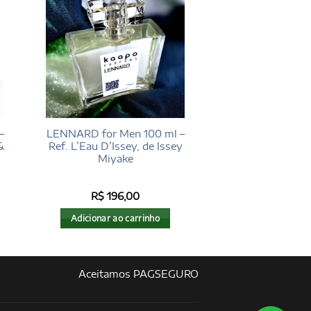
–
LENNARD for Men 100 ml –
&
Ref. L’Eau D’Issey, de Issey
Miyake
R$
196,00
Adicionar ao carrinho
Aceitamos PAGSEGURO