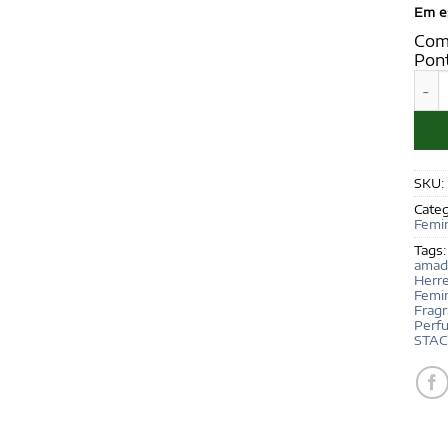
Em e
Com
Pon
STAC
SKU:
Categ
Femi
Tags
amad
Herr
Femi
Fragr
Perf
STAC