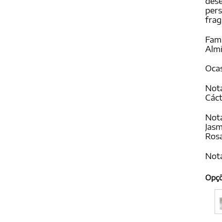
dese
pers
frag
Famí
Alm
Ocas
Nota
Các
Nota
Jasm
Rosa
Nota
Opç