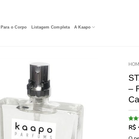
Para o Corpo
Listagem Completa
A Kaapo
HOM
ST
– 
Ca
Aval
20
R$
com
5, c
O p