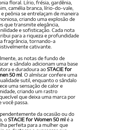
onia floral. Lírio, frésia, gardênia,
im, camélia branca, lírio-do-vale,
 e peônia se entrelaçam de maneira
oniosa, criando uma explosão de
es que transmite elegância,
nilidade e sofisticação. Cada nota
ribui para a riqueza e profundidade
a fragrância, tornando-a
sistivelmente cativante.
lmente, as notas de fundo de
scar e sândalo adicionam uma base
utora e duradoura ao
STACIE for
en 50 ml
. O almíscar confere uma
ualidade sutil, enquanto o sândalo
ece uma sensação de calor e
nidade, criando um rastro
quecível que deixa uma marca por
 você passa.
ependentemente da ocasião ou do
a, o
STACIE for Women 50 ml
é a
lha perfeita para a mulher que