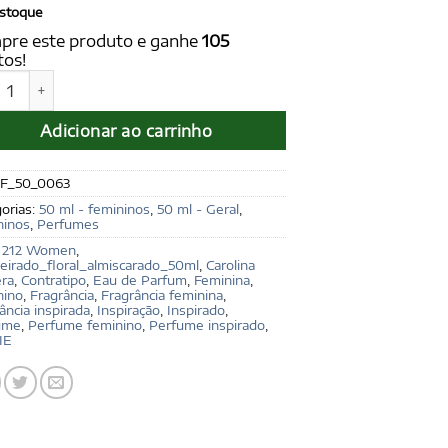
stoque
pre este produto e ganhe
105
tos!
IE for Women 50 ml - Ref. 212 Women, de Carolina Herrera qu
Adicionar ao carrinho
F_50_0063
orias:
50 ml - femininos
,
50 ml - Geral
,
ninos
,
Perfumes
:
212 Women
,
eirado_floral_almiscarado_50ml
,
Carolina
era
,
Contratipo
,
Eau de Parfum
,
Feminina
,
nino
,
Fragrância
,
Fragrância feminina
,
ância inspirada
,
Inspiração
,
Inspirado
,
ume
,
Perfume feminino
,
Perfume inspirado
,
IE