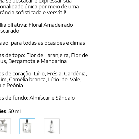
ja se destacar e expressar sua
onalidade única por meio de uma
rância sofisticada e versátil!
lia olfativa: Floral Amadeirado
iscarado
ião: para todas as ocasiões e climas
s de topo: Flor de Laranjeira, Flor de
tus, Bergamota e Mandarina
s de coração: Lírio, Frésia, Gardênia,
im, Camélia branca, Lírio-do-Vale,
 e Peônia
s de fundo: Almíscar e Sândalo
ões
:
50 ml