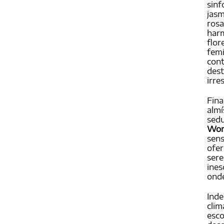
sinf
jasm
rosa
harm
flor
femi
cont
dest
irre
Fina
almí
sed
Wom
sens
ofer
sere
ines
onde
Ind
clim
esco