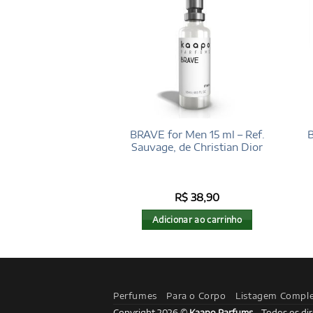
or men 100 ml –
BRAVE for Men 15 ml – Ref.
B
co Vanille, de Tom
Sauvage, de Christian Dior
Ford
$
196,00
R$
38,90
nar ao carrinho
Adicionar ao carrinho
Perfumes
Para o Corpo
Listagem Compl
Copyright 2026 ©
Kaapo Parfums
- Todos os dir