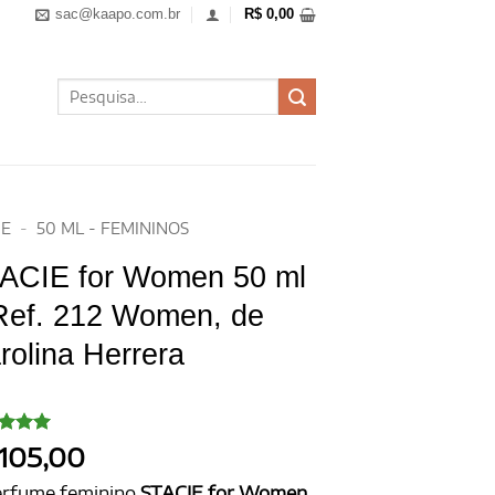
sac@kaapo.com.br
R$
0,00
Pesquisar
por:
E
-
50 ML - FEMININOS
ACIE for Women 50 ml
Ref. 212 Women, de
rolina Herrera
iado
105,00
o
5
de
om
erfume feminino
STACIE for Women