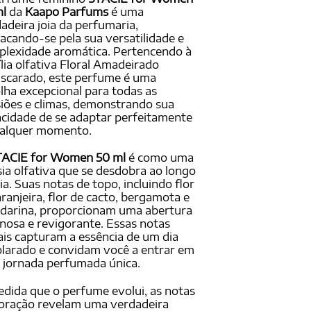
ado em
ml
da
Kaapo Parfums
é uma
ações
adeira joia da perfumaria,
ientes
acando-se pela sua versatilidade e
lexidade aromática. Pertencendo à
lia olfativa Floral Amadeirado
scarado, este perfume é uma
lha excepcional para todas as
iões e climas, demonstrando sua
cidade de se adaptar perfeitamente
ualquer momento.
TACIE for Women 50 ml
é como uma
ia olfativa que se desdobra ao longo
ia. Suas notas de topo, incluindo flor
aranjeira, flor de cacto, bergamota e
darina, proporcionam uma abertura
nosa e revigorante. Essas notas
iais capturam a essência de um dia
larado e convidam você a entrar em
jornada perfumada única.
dida que o perfume evolui, as notas
oração revelam uma verdadeira