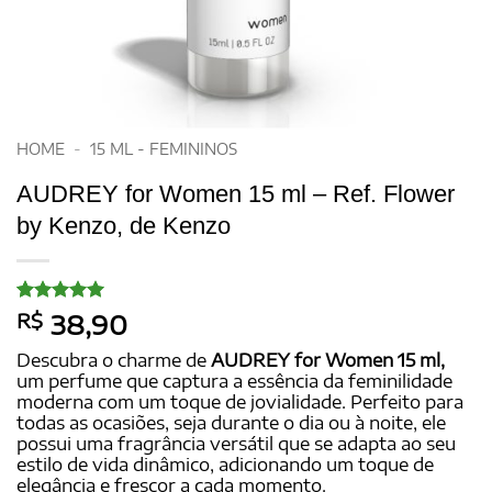
HOME
-
15 ML - FEMININOS
AUDREY for Women 15 ml – Ref. Flower
by Kenzo, de Kenzo
Avaliado
20
R$
38,90
como
5
de
5, com
Descubra o charme de
AUDREY for Women 15 ml,
baseado em
um perfume que captura a essência da feminilidade
avaliações
moderna com um toque de jovialidade. Perfeito para
de clientes
todas as ocasiões, seja durante o dia ou à noite, ele
possui uma fragrância versátil que se adapta ao seu
estilo de vida dinâmico, adicionando um toque de
elegância e frescor a cada momento.