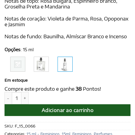
Notas de topo: Rosa Búlgara, Espinheiro branco,
Groselha Preta e Mandarina
Notas de coração: Violeta de Parma, Rosa, Opoponax
e Jasmim
Notas de fundo: Baunilha, Almíscar Branco e Incenso
Opções
:
15 ml
Em estoque
Compre este produto e ganhe
38
Pontos!
AUDREY for Women 15 ml - Ref. Flower by Kenzo, de Kenzo
Adicionar ao carrinho
SKU:
F_15_0066
Categorias:
15 ml - Femininos
,
15ml
,
Femininos
,
Perfumes