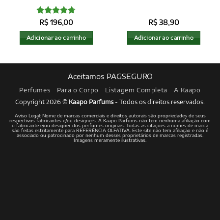
Avaliação
R$
196,00
R$
38,90
4.72
de 5
Adicionar ao carrinho
Adicionar ao carrinho
Aceitamos PAGSEGURO
Perfumes
Para o Corpo
Listagem Completa
A Kaapo
Copyright 2026 ©
Kaapo Parfums
- Todos os direitos reservados.
Aviso Legal: Nome de marcas comerciais e direitos autorais são propriedades de seus
respectivos fabricantes e/ou designers. A Kaapo Parfums não tem nenhuma afiliação com
o fabricante e/ou designer dos perfumes originais. Todas as citações a nomes de marca
são feitas estritamente para REFERÊNCIA OLFATIVA. Este site não tem afiliação e não é
associado ou patrocinado por nenhum desses proprietários de marcas registradas.
Imagens meramente ilustrativas.