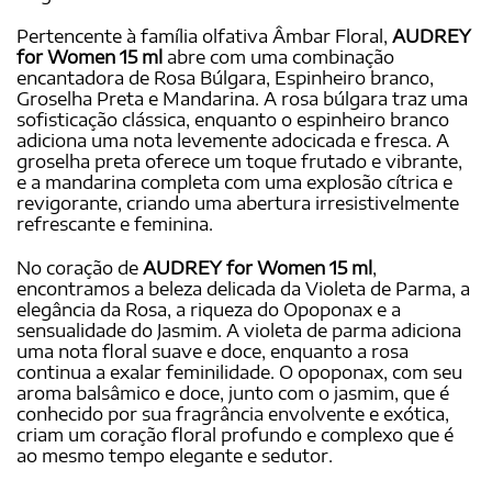
Pertencente à família olfativa Âmbar Floral,
AUDREY
for Women 15 ml
abre com uma combinação
encantadora de Rosa Búlgara, Espinheiro branco,
Groselha Preta e Mandarina. A rosa búlgara traz uma
sofisticação clássica, enquanto o espinheiro branco
adiciona uma nota levemente adocicada e fresca. A
groselha preta oferece um toque frutado e vibrante,
e a mandarina completa com uma explosão cítrica e
revigorante, criando uma abertura irresistivelmente
refrescante e feminina.
No coração de
AUDREY for Women 15 ml
,
encontramos a beleza delicada da Violeta de Parma, a
elegância da Rosa, a riqueza do Opoponax e a
sensualidade do Jasmim. A violeta de parma adiciona
uma nota floral suave e doce, enquanto a rosa
continua a exalar feminilidade. O opoponax, com seu
aroma balsâmico e doce, junto com o jasmim, que é
conhecido por sua fragrância envolvente e exótica,
criam um coração floral profundo e complexo que é
ao mesmo tempo elegante e sedutor.