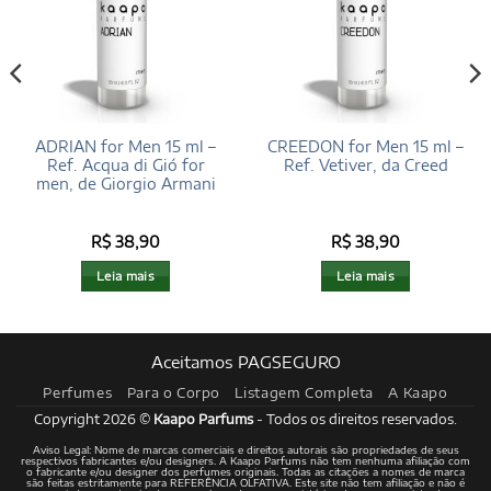
ADRIAN for Men 15 ml –
CREEDON for Men 15 ml –
Ref. Acqua di Gió for
Ref. Vetiver, da Creed
men, de Giorgio Armani
R$
38,90
R$
38,90
Leia mais
Leia mais
Aceitamos PAGSEGURO
Perfumes
Para o Corpo
Listagem Completa
A Kaapo
Copyright 2026 ©
Kaapo Parfums
- Todos os direitos reservados.
Aviso Legal: Nome de marcas comerciais e direitos autorais são propriedades de seus
respectivos fabricantes e/ou designers. A Kaapo Parfums não tem nenhuma afiliação com
o fabricante e/ou designer dos perfumes originais. Todas as citações a nomes de marca
são feitas estritamente para REFERÊNCIA OLFATIVA. Este site não tem afiliação e não é