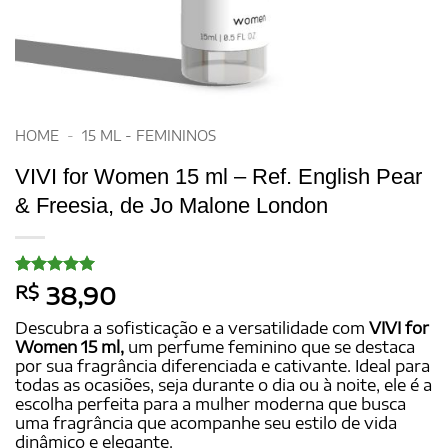
HOME
-
15 ML - FEMININOS
VIVI for Women 15 ml – Ref. English Pear
& Freesia, de Jo Malone London
Avaliado
20
R$
38,90
como
5
de
5, com
Descubra a sofisticação e a versatilidade com
VIVI for
baseado em
Women 15 ml,
um perfume feminino que se destaca
avaliações
por sua fragrância diferenciada e cativante. Ideal para
de clientes
todas as ocasiões, seja durante o dia ou à noite, ele é a
escolha perfeita para a mulher moderna que busca
uma fragrância que acompanhe seu estilo de vida
dinâmico e elegante.